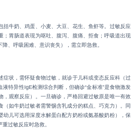
包括牛奶、鸡蛋、小麦、大豆、花生、鱼虾等。过敏反应
重；胃肠道表现为呕吐、腹泻、腹痛、拒食；呼吸道出现
下降、呼吸困难、意识丧失），需立即急救。
述症状，需怀疑食物过敏，就诊于儿科或变态反应科（过
液特异性IgE检测综合判断，但确诊“金标准”是食物激发
物，观察反应）。一旦确诊，严格回避过敏原是唯一有效
食（如牛奶过敏者需警惕含乳成分的糕点、巧克力）。同
婴幼儿可选用深度水解蛋白配方奶粉或氨基酸奶粉），保
严重过敏反应时急救。