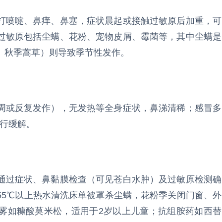
打喷嚏、鼻痒、鼻塞，症状晨起或接触过敏原后加重，可
过敏原包括尘螨、花粉、宠物皮屑、霉菌等，其中尘螨是
、秋季蒿草）则导致季节性发作。
周或反复发作），无发热等全身症状，鼻涕清稀；感冒多
自行缓解。
通过症状、鼻黏膜检查（可见苍白水肿）及过敏原检测确
55℃以上热水清洗床单被罩杀尘螨，花粉季关闭门窗、外
雾如糠酸莫米松，适用于2岁以上儿童；抗组胺药如西替