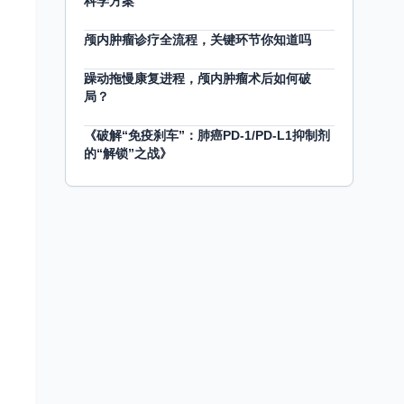
科学方案
颅内肿瘤诊疗全流程，关键环节你知道吗
躁动拖慢康复进程，颅内肿瘤术后如何破
局？
《破解“免疫刹车”：肺癌PD-1/PD-L1抑制剂
的“解锁”之战》