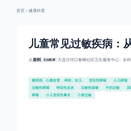
首页
健康科普
儿童常见过敏疾病：
柴刚
大连沙河口春柳社区卫生服务中心 · 全科
主治医师
糖尿病、心脑血管 、神经、妇儿
变应性哮喘
小儿哮喘
过敏性哮喘
特应性皮炎
过敏性咳嗽
牛奶过敏
花
哮喘
小儿变应性鼻炎
小麦过敏