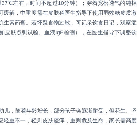
温37℃左右，时间不超过10分钟）；穿着宽松透气的纯棉
可缓解，中重度需在皮肤科医生指导下使用弱效糖皮质激
抗生素药膏。若怀疑食物过敏，可记录饮食日记，观察症
如皮肤点刺试验、血液IgE检测），在医生指导下调整饮
婴幼儿，随着年龄增长，部分孩子会逐渐耐受，但花生、坚
应轻重不一，轻则皮肤瘙痒，重则危及生命，家长需高度