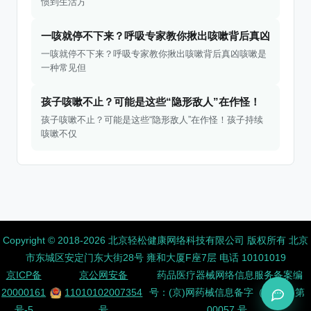
惯到生活方
一咳就停不下来？呼吸专家教你揪出咳嗽背后真凶
一咳就停不下来？呼吸专家教你揪出咳嗽背后真凶咳嗽是
一种常见但
孩子咳嗽不止？可能是这些“隐形敌人”在作怪！
孩子咳嗽不止？可能是这些“隐形敌人”在作怪！孩子持续
咳嗽不仅
Copyright ©️ 2018-2026 北京轻松健康网络科技有限公司 版权所有
北京
市东城区安定门东大街28号 雍和大厦F座7层 电话 10101019
京ICP备
京公网安备
药品医疗器械网络信息服务备案编
20000161
11010102007354
号：(京)网药械信息备字（2026）第
号-5
号
00057 号