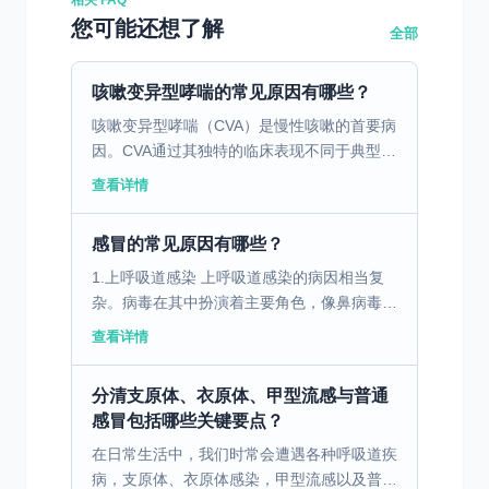
相关 FAQ
您可能还想了解
全部
咳嗽变异型哮喘的常见原因有哪些？
咳嗽变异型哮喘（CVA）是慢性咳嗽的首要病
因。CVA通过其独特的临床表现不同于典型的
哮喘形式。患者多表现为持续性或反复发作的
查看详情
夜间咳嗽，这通常困扰患者的正常睡眠。伴随
咳嗽的还有长...
感冒的常见原因有哪些？
1.上呼吸道感染 上呼吸道感染的病因相当复
杂。病毒在其中扮演着主要角色，像鼻病毒、
冠状病毒、流感病毒、副流感病毒等众多病毒
查看详情
都可能引发上呼吸道感染。这些病毒在我们的
日常生活环境中...
分清支原体、衣原体、甲型流感与普通
感冒包括哪些关键要点？
在日常生活中，我们时常会遭遇各种呼吸道疾
病，支原体、衣原体感染，甲型流感以及普通