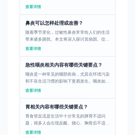
感冒便是其中较为常见的类型。尽管它们都可
查看详情
能导致咳嗽、发热等症状，然而其本质却大相
径庭。了解这些区...
鼻炎可以怎样处理或改善？
随着季节变化，过敏性鼻炎常常给人们的生活
带来诸多困扰。本文将深入探讨其病因、症
状、诊断与治疗方法，并提供日常防护和管理
查看详情
的有效措施。 一、了解过敏性鼻炎的病因和
症状 过敏性鼻炎是...
急性咽炎相关内容有哪些关键要点？
咽炎是一种常见的咽部疾病，尤其在环境污染
和不良生活习惯的影响下更易发生。咽炎如果
不及时治疗，会带来严重的健康后果。 一、
查看详情
急性咽炎的形成原因 急性咽炎的形成主要与
环境因素、生物因...
胃相关内容有哪些关键要点？
胃食管反流是生活中十分常见的脾胃不适问
题，很多人会出现反酸、烧心、胸骨后不适、
咽喉异物感等症状，看似是小毛病，却会反复
查看详情