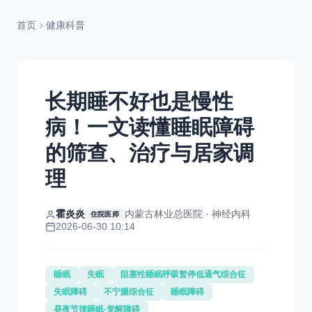
首页
健康科普
长期睡不好也是慢性
病！一文读懂睡眠障碍
的筛查、治疗与居家调
理
霍炎炎
内蒙古林业总医院 · 神经内科
住院医师
2026-06-30 10:14
睡眠
失眠
阻塞性睡眠呼吸暂停低通气综合征
失眠障碍
不宁腿综合征
睡眠障碍
昼夜节律睡眠-觉醒障碍