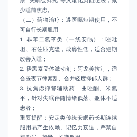
康”“失眠会猝死”等灾难化负面想法，减
少睡前焦虑。
（二）药物治疗：遵医嘱短期使用，不
可自行长期服用
1. 非苯二氮䓬类（一线安眠）：唑吡
坦、右佐匹克隆，成瘾性低，适合短期
改善入睡；
2. 褪黑素受体激动剂：阿戈美拉汀，适
合昼夜节律紊乱、合并轻度抑郁人群；
3. 抗焦虑抑郁辅助药：曲唑酮、米氮
平，针对失眠伴随情绪低落、躯体不适
患者；
重要提醒：安定类传统安眠药长期连续
服用易产生依赖、记忆力衰退，严禁自