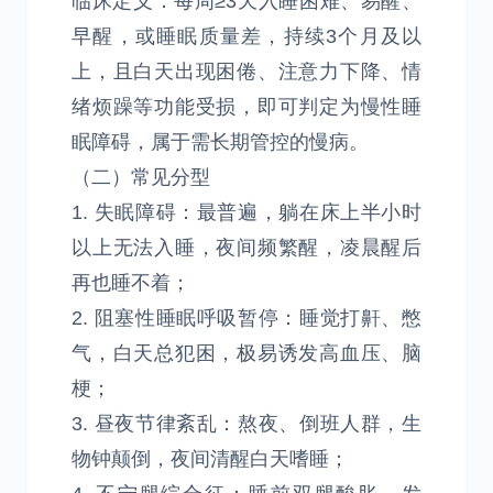
临床定义：每周≥3天入睡困难、易醒、
早醒，或睡眠质量差，持续3个月及以
上，且白天出现困倦、注意力下降、情
绪烦躁等功能受损，即可判定为慢性睡
眠障碍，属于需长期管控的慢病。
（二）常见分型
1. 失眠障碍：最普遍，躺在床上半小时
以上无法入睡，夜间频繁醒，凌晨醒后
再也睡不着；
2. 阻塞性睡眠呼吸暂停：睡觉打鼾、憋
气，白天总犯困，极易诱发高血压、脑
梗；
3. 昼夜节律紊乱：熬夜、倒班人群，生
物钟颠倒，夜间清醒白天嗜睡；