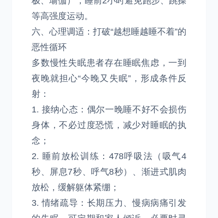
极、瑜伽），睡前2小时避免跑步、跳操
等高强度运动。
六、心理调适：打破“越想睡越睡不着”的
恶性循环
多数慢性失眠患者存在睡眠焦虑，一到
夜晚就担心“今晚又失眠”，形成条件反
射：
1. 接纳心态：偶尔一晚睡不好不会损伤
身体，不必过度恐慌，减少对睡眠的执
念；
2. 睡前放松训练：478呼吸法（吸气4
秒、屏息7秒、呼气8秒）、渐进式肌肉
放松，缓解躯体紧绷；
3. 情绪疏导：长期压力、慢病病痛引发