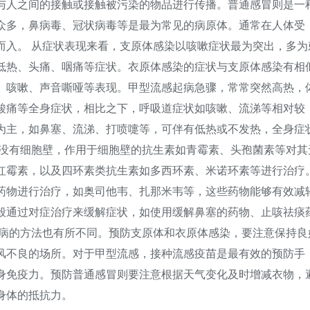
与人之间的接触或接触被污染的物品进行传播。普通感冒则是一
众多，鼻病毒、冠状病毒等是最为常见的病原体。通常在人体受
而入。 从症状表现来看，支原体感染以咳嗽症状最为突出，多为
低热、头痛、咽痛等症状。衣原体感染的症状与支原体感染有相
、咳嗽、声音嘶哑等表现。甲型流感起病急骤，常常突然高热，
肌肉酸痛等全身症状，相比之下，呼吸道症状如咳嗽、流涕等相对较
为主，如鼻塞、流涕、打喷嚏等，可伴有低热或不发热，全身症
体没有细胞壁，作用于细胞壁的抗生素如青霉素、头孢菌素等对其
红霉素，以及四环素类抗生素如多西环素、米诺环素等进行治疗
药物进行治疗，如奥司他韦、扎那米韦等，这些药物能够有效减
般通过对症治疗来缓解症状，如使用缓解鼻塞的药物、止咳祛痰
疾病的方法也有所不同。预防支原体和衣原体感染，要注意保持良
风不良的场所。对于甲型流感，接种流感疫苗是最有效的预防手
身免疫力。预防普通感冒则要注意根据天气变化及时增减衣物，
身体的抵抗力。