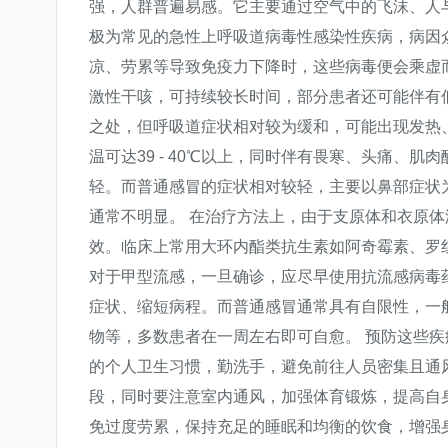
强，人群普遍易感。它主要通过空气中的飞沫、人
极为常见的急性上呼吸道病毒性感染性疾病，病因
凉、劳累等导致免疫力下降时，这些病毒便会乘虚
激性干咳，可持续较长时间，部分患者还可能伴有
之处，但呼吸道症状相对较为缓和，可能出现发热
温可达39 - 40℃以上，同时伴有畏寒、头痛、
轻。而普通感冒的症状相对较轻，主要以鼻部症状
通常不明显。 在治疗方法上，由于支原体和衣原
效。临床上常用大环内酯类抗生素如阿奇霉素、罗
对于甲型流感，一旦确诊，应尽早使用抗流感病毒
症状、缩短病程。而普通感冒通常具有自限性，一
物等，多数患者在一周左右即可自愈。 预防这些
的个人卫生习惯，勤洗手，避免前往人员密集且通
段，同时要注意室内通风，加强体育锻炼，提高自
免过度劳累，保持充足的睡眠和均衡的饮食，增强