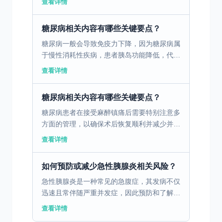
查看详情
要病因类型 咳嗽是一种常见的生理反应，其
背后的病因复杂多...
糖尿病相关内容有哪些关键要点？
糖尿病一般会导致免疫力下降，因为糖尿病属
于慢性消耗性疾病，患者胰岛功能降低，代谢
血糖的能力减弱，容易出现免疫力下降的情
查看详情
况。同时，饮食控制过度可能会导致机体营养
摄入不足，身体代谢...
糖尿病相关内容有哪些关键要点？
糖尿病患者在接受麻醉镇痛后需要特别注意多
方面的管理，以确保术后恢复顺利并减少并发
症风险。麻醉和手术本身会干扰血糖调控机
查看详情
制，加上糖尿病患者的代谢异常，使得围手术
期管理更为复杂。以...
如何预防或减少急性胰腺炎相关风险？
急性胰腺炎是一种常见的急腹症，其发病不仅
迅速且常伴随严重并发症，因此预防和了解其
相关知识尤为重要。 一、急性胰腺炎的定义
查看详情
及基本情况 急性胰腺炎是一种常见的急腹