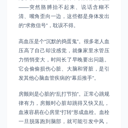
——突然胳膊抬不起来、说话含糊不
清、嘴角歪向一边，这些都是身体发出
的“求救信号”，耽误不得。
高血压是个“沉默的捣蛋鬼”。很多老人血
压高了自己却没感觉，就像家里水管压
力悄悄变大，时间长了早晚要出问题。
它会偷偷损伤心脏、大脑和肾脏，是引
发其他心脑血管疾病的“幕后推手”。
房颤则是心脏的“乱打节拍”。正常心跳规
律有力，房颤时心脏却跳得又快又乱，
血液容易在心房里“打转”形成血栓。血栓
一旦脱落跑到脑部，就可能引发中风，