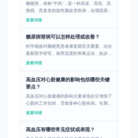
脑梗死，俗称“中风”，是一种高发、高危、高
致残、高复发的急性脑血管疾病，在我国居民
死因顺位中长期位居前列。它发病突然、进展
查看详情
迅速，每延误一分钟救治，就会有大量脑细胞
不可逆死亡，给...
糖尿病肾病可以怎样处理或改善？
科学锻炼对脑梗死患者康复期至关重要。结合
最新医学研究，推荐适度的有氧运动，如步行
和游泳，这些运动可促进血液循环，增强心肺
查看详情
功能，同时对脑功能恢复有积极影响。在锻炼
过程中，患者需根...
高血压对心脏健康的影响包括哪些关键
要点？
高血压对心脏健康的影响主要体现在它增加了
心脏的工作负担，导致多种心脏疾病。长期的
高血压会使得心脏必须更加努力地泵血，从而
查看详情
导致心脏肌肉变厚，这一过程称为心室肥大。
心室肥大会导致心...
高血压有哪些常见症状或表现？