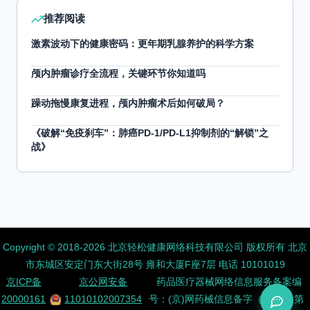
推荐阅读
激素波动下的健康密码：更年期乳腺养护的科学方案
颅内肿瘤诊疗全流程，关键环节你知道吗
躁动拖慢康复进程，颅内肿瘤术后如何破局？
《破解“免疫刹车”：肺癌PD-1/PD-L1抑制剂的“解锁”之
战》
Copyright ©️ 2018-2026 北京轻松健康网络科技有限公司 版权所有
北京
市东城区安定门东大街28号 雍和大厦F座7层 电话 10101019
京ICP备
京公网安备
药品医疗器械网络信息服务备案编
20000161
11010102007354
号：(京)网药械信息备字（2026）第