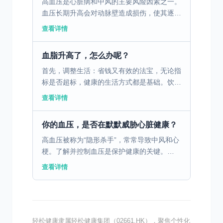
高血压是心脏病和中风的主要风险因素之一。
血压长期升高会对动脉壁造成损伤，使其逐渐
失去弹性并变得狭窄，从而影响血流通畅。这
查看详情
种情况不仅增加了心脏的工作负担，容易引发
心绞痛和心衰，还...
血脂升高了，怎么办呢？
首先，调整生活：省钱又有效的法宝，无论指
标是否超标，健康的生活方式都是基础。饮食
上记住“三少三多”：少肥肉、少油炸、少甜
查看详情
食；多蔬菜、多杂粮、多深海鱼。每周至少运
动5天，快走、游...
你的血压，是否在默默威胁心脏健康？
高血压被称为“隐形杀手”，常常导致中风和心
梗。了解并控制血压是保护健康的关键。
一、认识高血压：什么是高血压？ 高血压是
查看详情
指动脉血压持续升高的状态，是一种常见的慢
性病。它被称为“...
轻松健康隶属轻松健康集团（02661.HK），聚焦个性化