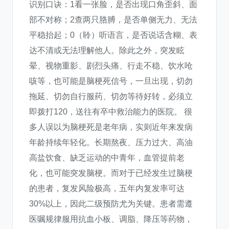
识别口诀：1看一张脸，是否出现口角歪斜、面
部不对称；2查两只胳膊，是否单侧无力、无法
平稳抬起；0（聆）听语言，是否说话含糊、表
达不清或无法理解他人。除此之外，突发眩
晕、视物重影、剧烈头痛、行走不稳、饮水呛
咳等，也可能是脑梗死信号，一旦出现，切勿
拖延、切勿自行服药、切勿等待好转，必须立
即拨打120，送往有卒中救治能力的医院。 很
多人误以为脑梗死是老年病，实则近年来发病
年龄持续年轻化。长期熬夜、压力过大、高油
高盐饮食、缺乏运动的中青年，血管提前老
化，也可能突发脑梗。而对于已经发生过脑梗
的患者，复发风险极高，五年内复发率可达
30%以上，因此二级预防尤为关键。患者需遵
医嘱规律服用抗血小板、调脂、降压等药物，