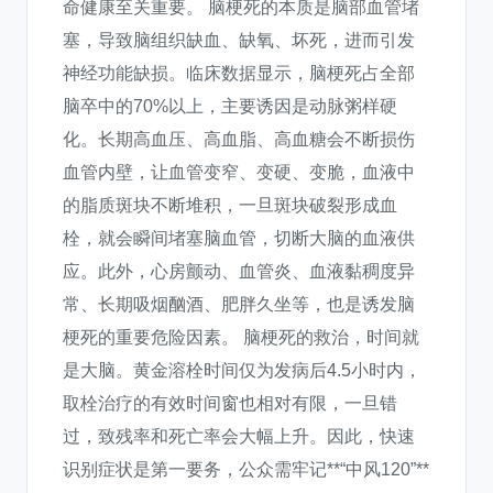
命健康至关重要。 脑梗死的本质是脑部血管堵
塞，导致脑组织缺血、缺氧、坏死，进而引发
神经功能缺损。临床数据显示，脑梗死占全部
脑卒中的70%以上，主要诱因是动脉粥样硬
化。长期高血压、高血脂、高血糖会不断损伤
血管内壁，让血管变窄、变硬、变脆，血液中
的脂质斑块不断堆积，一旦斑块破裂形成血
栓，就会瞬间堵塞脑血管，切断大脑的血液供
应。此外，心房颤动、血管炎、血液黏稠度异
常、长期吸烟酗酒、肥胖久坐等，也是诱发脑
梗死的重要危险因素。 脑梗死的救治，时间就
是大脑。黄金溶栓时间仅为发病后4.5小时内，
取栓治疗的有效时间窗也相对有限，一旦错
过，致残率和死亡率会大幅上升。因此，快速
识别症状是第一要务，公众需牢记**“中风120”**