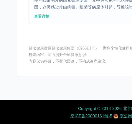
慢性咳嗽的发病因素错综复杂，其中最常见的包括呼
因，这类感染常由病毒、细菌等病原体引起，导致咳嗽持
查看详情
轻松健康隶属轻松健康集团（02661.HK），聚焦个性化
科普内容，助力提升全民健康意识。
内容仅供科普，不替代面诊，不构成诊疗建议。
Copyright ©️ 2018-
京ICP备20000161号-5
京公网安