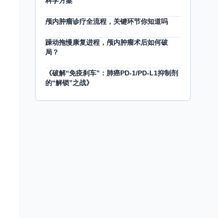
科学方案
颅内肿瘤诊疗全流程，关键环节你知道吗
躁动拖慢康复进程，颅内肿瘤术后如何破
局？
《破解“免疫刹车”：肺癌PD-1/PD-L1抑制剂
的“解锁”之战》