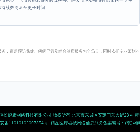
吸道感染、气道过敏和慢性喉咙炎等。呼吸道感染是慢性咳嗽的一大主
续数周甚至更长时间...
健康服务，覆盖预防保健、疾病早筛及综合健康服务包全场景，同时依托专业策划的
2026 北京轻松健康网络科技有限公司 版权所有
北京市东城区安定门东大街28号 雍和大
备11010102007354号
药品医疗器械网络信息服务备案编号：(京)网药械信