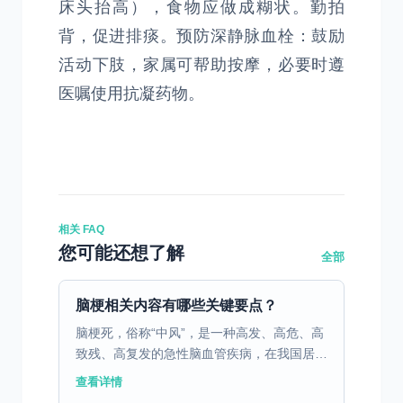
床头抬高），食物应做成糊状。勤拍
背，促进排痰。预防深静脉血栓：鼓励
活动下肢，家属可帮助按摩，必要时遵
医嘱使用抗凝药物。
相关 FAQ
您可能还想了解
全部
脑梗相关内容有哪些关键要点？
脑梗死，俗称“中风”，是一种高发、高危、高
致残、高复发的急性脑血管疾病，在我国居民
死因顺位中长期位居前列。它发病突然、进展
查看详情
迅速，每延误一分钟救治，就会有大量脑细胞