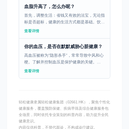
心绞痛和心衰，还...
血脂升高了，怎么办呢？
首先，调整生活：省钱又有效的法宝，无论指
标是否超标，健康的生活方式都是基础。饮食
上记住“三少三多”：少肥肉、少油炸、少甜
查看详情
食；多蔬菜、多杂粮、多深海鱼。每周至少运
动5天，快走、游...
你的血压，是否在默默威胁心脏健康？
高血压被称为“隐形杀手”，常常导致中风和心
梗。了解并控制血压是保护健康的关键。
一、认识高血压：什么是高血压？ 高血压是
查看详情
指动脉血压持续升高的状态，是一种常见的慢
性病。它被称为“...
轻松健康隶属轻松健康集团（02661.HK），聚焦个性化
健康服务，覆盖预防保健、疾病早筛及综合健康服务包
全场景，同时依托专业策划的科普内容，助力提升全民
健康意识。
内容仅供科普，不替代面诊，不构成诊疗建议。