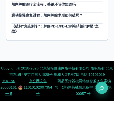
颅内肿瘤诊疗全流程，关键环节你知道吗
躁动拖慢康复进程，颅内肿瘤术后如何破局？
《破解“免疫刹车”：肺癌PD-1/PD-L1抑制剂的“解锁”之
战》
Copyright ©️ 2018-2026 北京轻松健康网络科技有限公司 版权所有
北京
市东城区安定门东大街28号 雍和大厦F座7层 电话 10101019
京ICP备
京公网安备
药品医疗器械网络信息服务备案编
20000161
11010102007354
号：(京)网药械信息备字（2026）第
号-5
号
00057 号