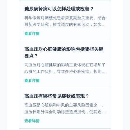
不可逆死亡，给...
糖尿病肾病可以怎样处理或改善？
科学锻炼对脑梗死患者康复期至关重要。结合
最新医学研究，推荐适度的有氧运动，如步行
和游泳，这些运动可促进血液循环，增强心肺
查看详情
功能，同时对脑功能恢复有积极影响。在锻炼
过程中，患者需根...
高血压对心脏健康的影响包括哪些关键
要点？
高血压对心脏健康的影响主要体现在它增加了
心脏的工作负担，导致多种心脏疾病。长期的
高血压会使得心脏必须更加努力地泵血，从而
查看详情
导致心脏肌肉变厚，这一过程称为心室肥大。
心室肥大会导致心...
高血压有哪些常见症状或表现？
高血压是心脏病和中风的主要风险因素之一。
血压长期升高会对动脉壁造成损伤，使其逐渐
失去弹性并变得狭窄，从而影响血流通畅。这
查看详情
种情况不仅增加了心脏的工作负担，容易引发