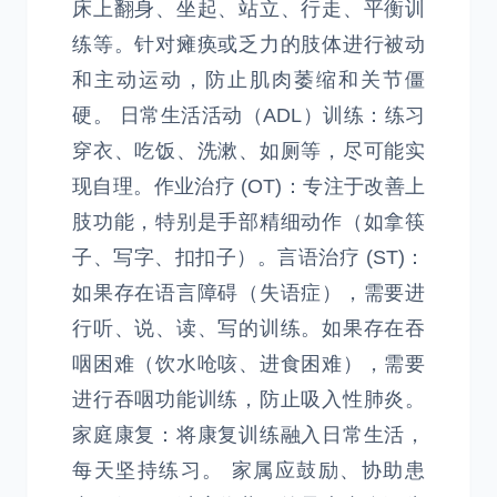
床上翻身、坐起、站立、行走、平衡训
练等。针对瘫痪或乏力的肢体进行被动
和主动运动，防止肌肉萎缩和关节僵
硬。 日常生活活动（ADL）训练：练习
穿衣、吃饭、洗漱、如厕等，尽可能实
现自理。作业治疗 (OT)：专注于改善上
肢功能，特别是手部精细动作（如拿筷
子、写字、扣扣子）。言语治疗 (ST)：
如果存在语言障碍（失语症），需要进
行听、说、读、写的训练。如果存在吞
咽困难（饮水呛咳、进食困难），需要
进行吞咽功能训练，防止吸入性肺炎。
家庭康复：将康复训练融入日常生活，
每天坚持练习。 家属应鼓励、协助患