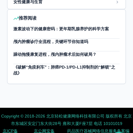
女性健康与生育
推荐阅读
激素波动下的健康密码：更年期乳腺养护的科学方案
颅内肿瘤诊疗全流程，关键环节你知道吗
躁动拖慢康复进程，颅内肿瘤术后如何破局？
《破解“免疫刹车”：肺癌PD-1/PD-L1抑制剂的“解锁”之
战》
Copyright ©️ 2018-2026 北京轻松健康网络科技有限公司 版权所有
北京
市东城区安定门东大街28号 雍和大厦F座7层 电话 10101019
京ICP备
京公网安备
药品医疗器械网络信息服务备案编