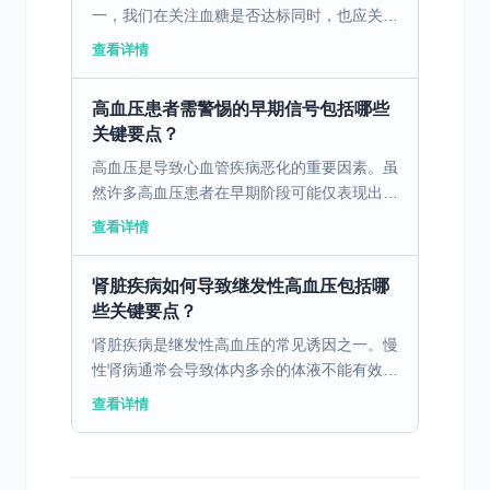
一，我们在关注血糖是否达标同时，也应关注
常规心血管疾病危险因素（年龄、吸烟、血
查看详情
压、胆固醇）是否也进行了较好管理。建议所
有糖尿病患者改变生活...
高血压患者需警惕的早期信号包括哪些
关键要点？
高血压是导致心血管疾病恶化的重要因素。虽
然许多高血压患者在早期阶段可能仅表现出轻
微的症状，例如偶发性头痛或头晕，但这些看
查看详情
似不严重的症状其实是心血管逐渐“崩溃”的信
号。日常生活中...
肾脏疾病如何导致继发性高血压包括哪
些关键要点？
肾脏疾病是继发性高血压的常见诱因之一。慢
性肾病通常会导致体内多余的体液不能有效排
除，导致体液潴留，从而使血容量增加，进一
查看详情
步引发血压升高。此外，慢性肾病患者通常肾
脏功能受损，导致...