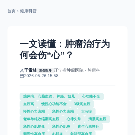
首页
健康科普
一文读懂：肿瘤治疗为
何会伤“心”？
于贵林
辽宁省肿瘤医院 · 肿瘤科
主任医师
2026-05-26 15:58
糖尿病、心脑血管 、神经、妇儿
心功能不全
血压高
慢性心功能不全
3级高血压
慢性心力衰竭
急性心力衰竭
大写症
老年单纯收缩期高血压
心律失常
清晨高血压
急性心肌梗死
急性心肌炎
青年心肌梗死
顽固性高血压
心肌炎
急进型高血压