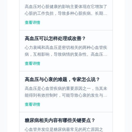
高血压对心脏健康的影响主要体现在它增加了
心脏的工作负担，导致多种心脏疾病。长期的
高血压会使得心脏必须更加努力地泵血，从而
查看详情
导致心脏肌肉变厚，这一过程称为心室肥大。
心室肥大会导致心...
高血压可以怎样处理或改善？
心力衰竭和高血压是密切相关的两种心血管疾
病，互相影响，导致病情的复杂性。高血压是
心力衰竭的主要诱因之一，长期的高血压会增
查看详情
加心脏的负担，导致心肌肥厚和心功能减退，
而心力衰竭反过来...
高血压与心衰的难题，专家怎么说？
高血压是心血管疾病的重要原因之一，当其未
能得到有效控制时，可能导致心衰的发生与加
重。那么，面对高血压合并心衰，我们该如何
查看详情
应对？ 一、高血压合并心衰的临床表现 高血
压长期控制不佳...
糖尿病相关内容有哪些关键要点？
心血管并发症是糖尿病最常见的死亡原因之