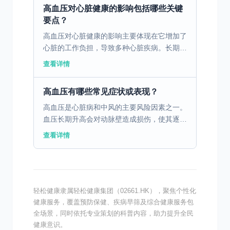
人体血管发生显著...
高血压对心脏健康的影响包括哪些关键
要点？
高血压对心脏健康的影响主要体现在它增加了
心脏的工作负担，导致多种心脏疾病。长期的
高血压会使得心脏必须更加努力地泵血，从而
查看详情
导致心脏肌肉变厚，这一过程称为心室肥大。
心室肥大会导致心...
高血压有哪些常见症状或表现？
高血压是心脏病和中风的主要风险因素之一。
血压长期升高会对动脉壁造成损伤，使其逐渐
失去弹性并变得狭窄，从而影响血流通畅。这
查看详情
种情况不仅增加了心脏的工作负担，容易引发
心绞痛和心衰，还...
轻松健康隶属轻松健康集团（02661.HK），聚焦个性化
健康服务，覆盖预防保健、疾病早筛及综合健康服务包
全场景，同时依托专业策划的科普内容，助力提升全民
健康意识。