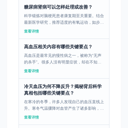
不可逆死亡，给...
糖尿病肾病可以怎样处理或改善？
科学锻炼对脑梗死患者康复期至关重要。结合
最新医学研究，推荐适度的有氧运动，如步行
和游泳，这些运动可促进血液循环，增强心肺
查看详情
功能，同时对脑功能恢复有积极影响。在锻炼
过程中，患者需根...
高血压相关内容有哪些关键要点？
高血压是最常见的慢性病之一，被称为“无声
的杀手”。很多人没有明显症状，却在不知不
觉中损伤心、脑、肾、血管，一旦引发中风、
查看详情
心梗、肾衰竭，往往后果严重。作为中医内科
医师，在常年慢病...
冷天血压为何不降反升？揭秘背后科学
真相包括哪些关键要点？
在寒冷的冬季，许多人发现自己的血压直线上
升。寒冬气温骤降对血管产生了诸多影响，这
些变化背后有哪些科学原理？ 一、冬季低温
查看详情
对血管的直接影响 在冬季，气温骤降会导致