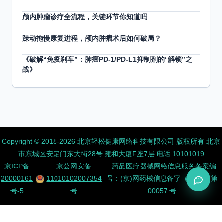
颅内肿瘤诊疗全流程，关键环节你知道吗
躁动拖慢康复进程，颅内肿瘤术后如何破局？
《破解“免疫刹车”：肺癌PD-1/PD-L1抑制剂的“解锁”之
战》
Copyright ©️ 2018-2026 北京轻松健康网络科技有限公司 版权所有
北京
市东城区安定门东大街28号 雍和大厦F座7层 电话 10101019
京ICP备
京公网安备
药品医疗器械网络信息服务备案编
20000161
11010102007354
号：(京)网药械信息备字（2026）第
号-5
号
00057 号