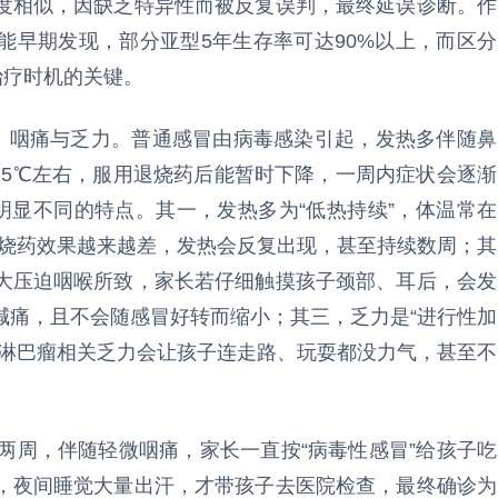
度相似，因缺乏特异性而被反复误判，最终延误诊断。作
能早期发现，部分亚型5年生存率可达90%以上，而区分
治疗时机的关键。
热、咽痛与乏力。普通感冒由病毒感染引起，发热多伴随鼻
.5℃左右，服用退烧药后能暂时下降，一周内症状会逐渐
明显不同的特点。其一，发热多为“低热持续”，体温常在
且退烧药效果越来越差，发热会反复出现，甚至持续数周；其
大压迫咽喉所致，家长若仔细触摸孩子颈部、耳后，会发
喊痛，且不会随感冒好转而缩小；其三，乏力是“进行性加
而淋巴瘤相关乏力会让孩子连走路、玩耍都没力气，甚至不
两周，伴随轻微咽痛，家长一直按“病毒性感冒”给孩子吃
，夜间睡觉大量出汗，才带孩子去医院检查，最终确诊为