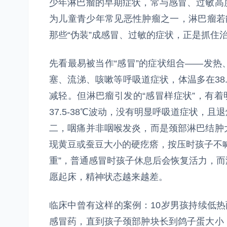
少年淋巴瘤的早期症状，常与感冒、过敏高
为儿童青少年常见恶性肿瘤之一，淋巴瘤若
那些“伪装”成感冒、过敏的症状，正是抓住
先看最易被当作“感冒”的症状组合——发
塞、流涕、咳嗽等呼吸道症状，体温多在38
减轻。但淋巴瘤引发的“感冒样症状”，有着
37.5-38℃波动，没有明显呼吸道症状，
二，咽痛并非咽喉发炎，而是颈部淋巴结肿
现黄豆或蚕豆大小的硬疙瘩，按压时孩子不
重”，普通感冒时孩子休息后会恢复活力，
愿起床，精神状态越来越差。
临床中曾有这样的案例：10岁男孩持续低热
感冒药，直到孩子颈部肿块长到鸽子蛋大小