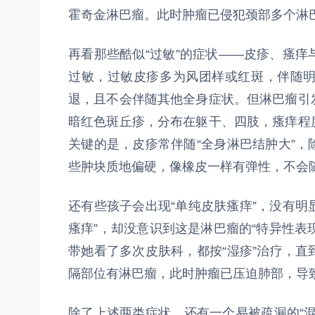
霍奇金淋巴瘤。此时肿瘤已侵犯颈部多个淋
再看那些酷似“过敏”的症状——皮疹、瘙
过敏，过敏皮疹多为风团样或红斑，伴随
退，且不会伴随其他全身症状。但淋巴瘤引
暗红色斑丘疹，分布在躯干、四肢，瘙痒程
关键的是，皮疹常伴随“全身淋巴结肿大”
些肿块质地偏硬，像橡皮一样有弹性，不会
还有些孩子会出现“单纯皮肤瘙痒”，没有明
瘙痒”，却没意识到这是淋巴瘤的“特异性表现
带她看了多次皮肤科，都按“湿疹”治疗，
隔部位有淋巴瘤，此时肿瘤已压迫肺部，导
除了上述两类症状，还有一个易被疏漏的“