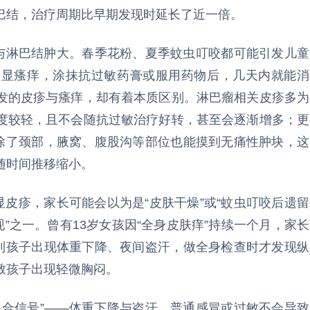
巴结，治疗周期比早期发现时延长了近一倍。
痒与淋巴结肿大。春季花粉、夏季蚊虫叮咬都可能引发儿童
明显瘙痒，涂抹抗过敏药膏或服用药物后，几天内就能消
发的皮疹与瘙痒，却有着本质区别。淋巴瘤相关皮疹多为
度较轻，且不会随抗过敏治疗好转，甚至会逐渐增多；更
，除了颈部，腋窝、腹股沟等部位也能摸到无痛性肿块，这
随时间推移缩小。
显皮疹，家长可能会以为是“皮肤干燥”或“蚊虫叮咬后遗留
”之一。曾有13岁女孩因“全身皮肤痒”持续一个月，家长
直到孩子出现体重下降、夜间盗汗，做全身检查时才发现纵
致孩子出现轻微胸闷。
混合信号”——体重下降与盗汗。普通感冒或过敏不会导致