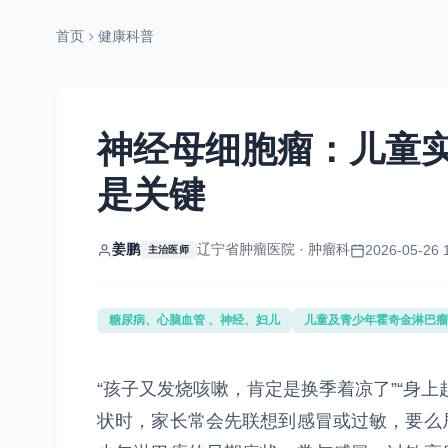
首页
健康科普
神经母细胞瘤：儿童实
是关键
姜鹏
辽宁省肿瘤医院 · 肿瘤科
2026-05-26 
主治医师
糖尿病、心脑血管 、神经、妇儿
儿童及青少年霍奇金淋巴瘤
“孩子又发烧咳嗽，肯定是换季着凉了”“身
状时，家长常会先联想到感冒或过敏，要么