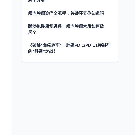
科学方案
颅内肿瘤诊疗全流程，关键环节你知道吗
躁动拖慢康复进程，颅内肿瘤术后如何破
局？
《破解“免疫刹车”：肺癌PD-1/PD-L1抑制剂
的“解锁”之战》