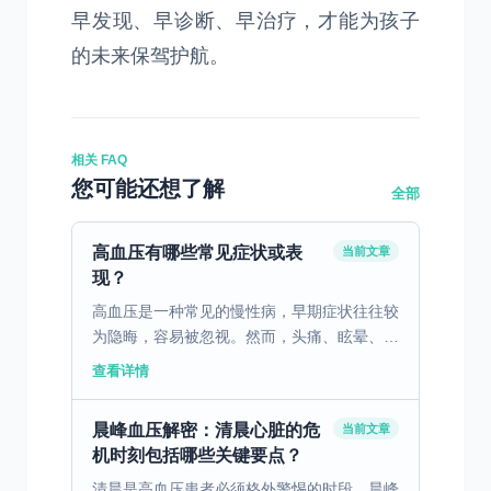
早发现、早诊断、早治疗，才能为孩子
的未来保驾护航。
相关 FAQ
您可能还想了解
全部
高血压有哪些常见症状或表
当前文章
现？
高血压是一种常见的慢性病，早期症状往往较
为隐晦，容易被忽视。然而，头痛、眩晕、耳
鸣和视觉模糊等轻微症状，可能成为高血压的
查看详情
早期信号。识别这些症状，对于及时发现和控
制高血压具有重要...
晨峰血压解密：清晨心脏的危
当前文章
机时刻包括哪些关键要点？
清晨是高血压患者必须格外警惕的时段，晨峰