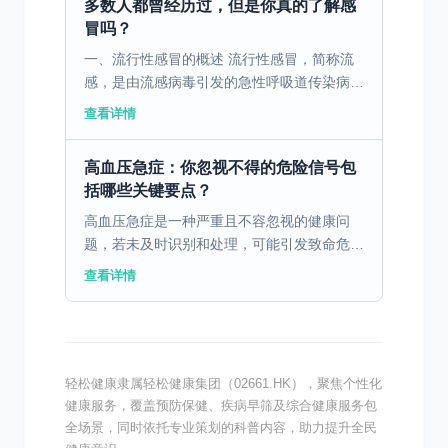
多数人都曾经历过，但是你真的了解感
冒吗？
一、流行性感冒的概述 流行性感冒，简称流
感，是由流感病毒引发的急性呼吸道传染病。
流感病毒主要分为甲型、乙型和丙型三种。其
查看详情
中，甲型和乙型流感病毒对人类健康影响最
大，尤其是甲型流感...
高血压急症：你忽视不得的危险信号包
括哪些关键要点？
高血压急症是一种严重且不容忽视的健康问
题，若未及时识别和处理，可能引发致命危
害。 一、定义与识别高血压危象 高血压危象
查看详情
是一种严重的高血压情况，具有显著的血压急
剧升高表现，并直接...
轻松健康隶属轻松健康集团（02661.HK），聚焦个性化
健康服务，覆盖预防保健、疾病早筛及综合健康服务包
全场景，同时依托专业策划的科普内容，助力提升全民