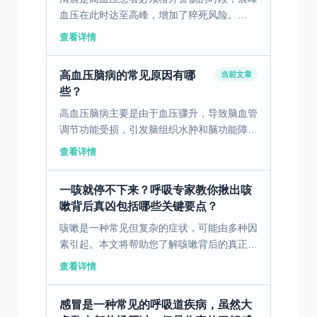
血压在此时达至高峰，增加了猝死风险。
一、高血压及其晨峰血压现象 高血压具有动
查看详情
脉血压持续升高的特点。研究表明，清晨是高
血压患者血压达到峰...
高血压脑病的常见原因有哪
当前文章
些？
高血压脑病主要是由于血压骤升，导致脑血管
调节功能受损，引发脑组织水肿和脑功能障
碍。早期症状常表现为头痛、眩晕、恶心等，
查看详情
随着病情进展可能出现意识障碍、神志模糊。
中期症状包括视力模...
一咳就停不下来？呼吸专家教你揪出咳
嗽背后真凶包括哪些关键要点？
咳嗽是一种常见但复杂的症状，可能由多种因
素引起。本文将帮助您了解咳嗽背后的真正原
因，并提供有效的应对方法。 一、咳嗽的主
查看详情
要病因类型 咳嗽是一种常见的生理反应，其
背后的病因复杂多...
感冒是一种常见的呼吸道疾病，虽然大