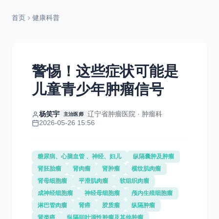
首页
健康科普
警惕！这些症状可能是
儿童青少年肿瘤信号
杨笑宇
辽宁省肿瘤医院 · 肿瘤科
主治医师
2026-05-26 15:56
糖尿病、心脑血管 、神经、妇儿
纵隔囊肿及肿瘤
肾胚胎瘤
肾肉瘤
肾肿瘤
横纹肌肉瘤
肾母细胞瘤
平滑肌肉瘤
软组织肉瘤
成神经细胞瘤
神经母细胞瘤
颅内生殖细胞瘤
淋巴管肉瘤
肾癌
胶质瘤
纵隔肿瘤
肾类癌
纵隔间叶源性肿瘤及其他肿瘤