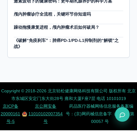
激素波动下的健康密码：更年期乳腺养护的科学方案
颅内肿瘤诊疗全流程，关键环节你知道吗
躁动拖慢康复进程，颅内肿瘤术后如何破局？
《破解“免疫刹车”：肺癌PD-1/PD-L1抑制剂的“解锁”之
战》
Copyright ©️ 2018-2026 北京轻松健康网络科技有限公司 版权所有
北京
市东城区安定门东大街28号 雍和大厦F座7层 电话 10101019
京ICP备
京公网安备
药品医疗器械网络信息服务备案编
20000161
11010102007354
号：(京)网药械信息备字（2026）第
号-5
号
00057 号