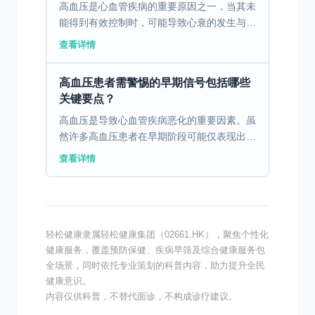
高血压是心血管疾病的重要原因之一，当其未
能得到有效控制时，可能导致心衰的发生与加
重。那么，面对高血压合并心衰，我们该如何
查看详情
应对？ 一、高血压合并心衰的临床表现 高血
压长期控制不佳...
高血压患者需警惕的早期信号包括哪些
关键要点？
高血压是导致心血管疾病恶化的重要因素。虽
然许多高血压患者在早期阶段可能仅表现出轻
微的症状，例如偶发性头痛或头晕，但这些看
查看详情
似不严重的症状其实是心血管逐渐“崩溃”的信
号。日常生活中...
轻松健康隶属轻松健康集团（02661.HK），聚焦个性化
健康服务，覆盖预防保健、疾病早筛及综合健康服务包
全场景，同时依托专业策划的科普内容，助力提升全民
健康意识。
内容仅供科普，不替代面诊，不构成诊疗建议。