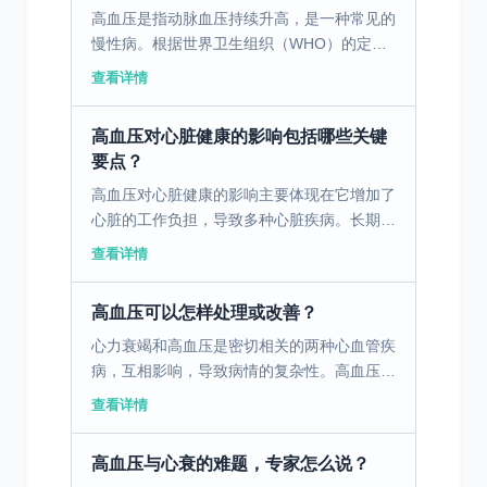
高血压是指动脉血压持续升高，是一种常见的
慢性病。根据世界卫生组织（WHO）的定
义，成人高血压是指收缩压≥140毫米汞柱和/
查看详情
或舒张压≥90毫米汞柱。高血压的发病情况在
全球范围内呈...
高血压对心脏健康的影响包括哪些关键
要点？
高血压对心脏健康的影响主要体现在它增加了
心脏的工作负担，导致多种心脏疾病。长期的
高血压会使得心脏必须更加努力地泵血，从而
查看详情
导致心脏肌肉变厚，这一过程称为心室肥大。
心室肥大会导致心...
高血压可以怎样处理或改善？
心力衰竭和高血压是密切相关的两种心血管疾
病，互相影响，导致病情的复杂性。高血压是
心力衰竭的主要诱因之一，长期的高血压会增
查看详情
加心脏的负担，导致心肌肥厚和心功能减退，
而心力衰竭反过来...
高血压与心衰的难题，专家怎么说？