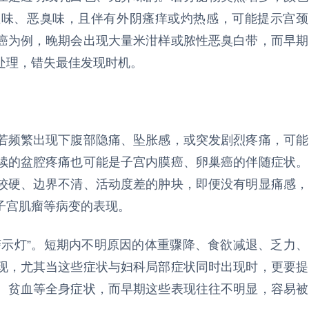
腥味、恶臭味，且伴有外阴瘙痒或灼热感，可能提示宫颈
癌为例，晚期会出现大量米泔样或脓性恶臭白带，而早期
处理，错失最佳发现时机。
若频繁出现下腹部隐痛、坠胀感，或突发剧烈疼痛，可能
续的盆腔疼痛也可能是子宫内膜癌、卵巢癌的伴随症状。
较硬、边界不清、活动度差的肿块，即便没有明显痛感，
子宫肌瘤等病变的表现。
警示灯”。短期内不明原因的体重骤降、食欲减退、乏力、
现，尤其当这些症状与妇科局部症状同时出现时，更要提
、贫血等全身症状，而早期这些表现往往不明显，容易被