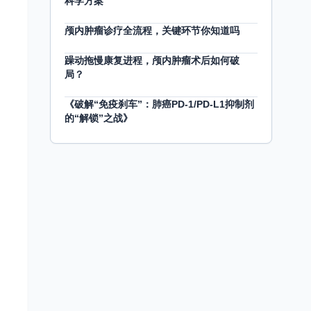
科学方案
颅内肿瘤诊疗全流程，关键环节你知道吗
躁动拖慢康复进程，颅内肿瘤术后如何破
局？
《破解“免疫刹车”：肺癌PD-1/PD-L1抑制剂
的“解锁”之战》