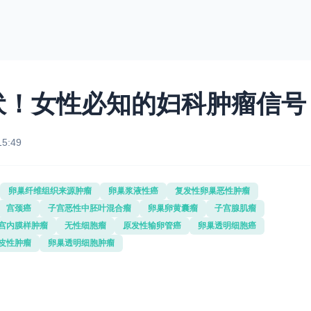
伏！女性必知的妇科肿瘤信号
15:49
卵巢纤维组织来源肿瘤
卵巢浆液性癌
复发性卵巢恶性肿瘤
宫颈癌
子宫恶性中胚叶混合瘤
卵巢卵黄囊瘤
子宫腺肌瘤
宫内膜样肿瘤
无性细胞瘤
原发性输卵管癌
卵巢透明细胞癌
皮性肿瘤
卵巢透明细胞肿瘤