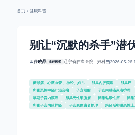
首页
健康科普
别让“沉默的杀手”潜
佟晓晶
辽宁省肿瘤医院 · 妇科
2026-05-26 
主任医师
糖尿病、心脑血管 、神经、妇儿
卵巢内胚窦瘤
卵巢癌
卵巢恶性中胚叶混合瘤
子宫肌瘤
子宫内膜癌患者护理
早期子宫内膜癌
卵巢无性细胞瘤
卵巢黏液性癌
卵巢
卵巢子宫内膜样癌
子宫肌瘤患者护理
绝经后卵巢恶性上