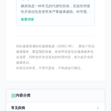
糖尿病是一种常见的代谢性疾病，其急性和慢
性并发症给患者带来严重健康威胁。科学预防
这些并发症是糖尿病管理中的重要环节。
查看详情
一、糖尿病急性并发症的预防措施 糖尿病患
者在日常生活中应密...
轻松健康隶属轻松健康集团（02661.HK），聚焦个性化
健康服务，覆盖预防保健、疾病早筛及综合健康服务包
全场景，同时依托专业策划的科普内容，助力提升全民
健康意识。
内容仅供科普，不替代面诊，不构成诊疗建议。
内容分类
常见疾病