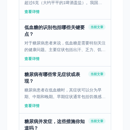
超过6克（大约平平的1啤酒盖盐）。我国城
乡居民平均每日每人盐摄入量为12克，北方
查看详情
地区高于南方地区。如我国居民盐摄入量减少
一半，估计每年全...
低血糖的识别包括哪些关键要
当前文章
点？
对于糖尿病患者来说，低血糖是需要特别关注
的健康问题。主要症状包括出汗、乏力、饥饿
感、头晕和心悸，这些症状往往在发生低血糖
查看详情
时迅速表现出来。识别低血糖的临床表现和早
期预警信号对患者...
糖尿病有哪些常见症状或表
当前文章
现？
糖尿病患者在低血糖时，其症状可以分为早
期、中期和晚期。早期症状通常包括饥饿感、
头晕、出汗以及心悸。这些症状的出现往往是
查看详情
身体在警示血糖水平已经过低。逐渐发展到中
期时，患者可能会感...
糖尿病并发症，这些措施你知
当前文章
道吗？