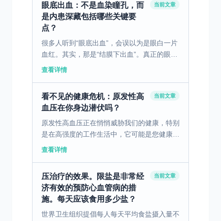
眼底出血：不是血染瞳孔，而
当前文章
是内患深藏包括哪些关键要
点？
很多人听到“眼底出血”，会误以为是眼白一片
血红。其实，那是“结膜下出血”。真正的眼底
出血，发生在我们肉眼看不见的眼球内部，需
查看详情
要通过专业的眼底镜或光学相干断层扫描等设
备才能观察到...
看不见的健康危机：原发性高
当前文章
血压在你身边潜伏吗？
原发性高血压正在悄悄威胁我们的健康，特别
是在高强度的工作生活中，它可能是您健康的
隐形杀手。 一、原发性高血压的定义与多重
查看详情
影响因素 原发性高血压是一种受多方面因素
共同影响的疾病，...
压治疗的效果。限盐是非常经
当前文章
济有效的预防心血管病的措
施。每天应该食用多少盐？
世界卫生组织提倡每人每天平均食盐摄入量不