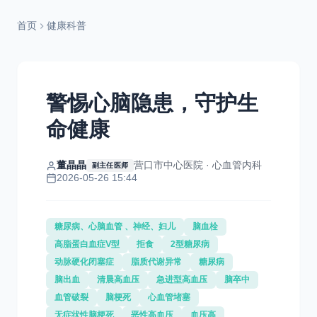
首页
健康科普
警惕心脑隐患，守护生
命健康
董晶晶
营口市中心医院 · 心血管内科
副主任医师
2026-05-26 15:44
糖尿病、心脑血管 、神经、妇儿
脑血栓
高脂蛋白血症Ⅴ型
拒食
2型糖尿病
动脉硬化闭塞症
脂质代谢异常
糖尿病
脑出血
清晨高血压
急进型高血压
脑卒中
血管破裂
脑梗死
心血管堵塞
无症状性脑梗死
恶性高血压
血压高