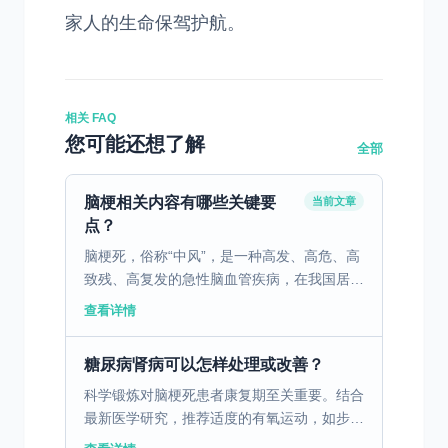
家人的生命保驾护航。
相关 FAQ
您可能还想了解
全部
脑梗相关内容有哪些关键要
当前文章
点？
脑梗死，俗称“中风”，是一种高发、高危、高
致残、高复发的急性脑血管疾病，在我国居民
死因顺位中长期位居前列。它发病突然、进展
查看详情
迅速，每延误一分钟救治，就会有大量脑细胞
不可逆死亡，给...
糖尿病肾病可以怎样处理或改善？
科学锻炼对脑梗死患者康复期至关重要。结合
最新医学研究，推荐适度的有氧运动，如步行
和游泳，这些运动可促进血液循环，增强心肺