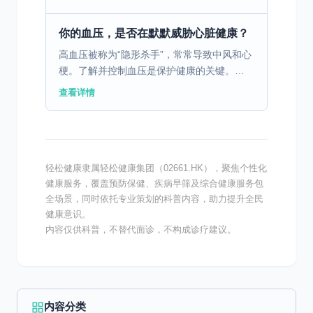
食；多蔬菜、多杂粮、多深海鱼。每周至少运
动5天，快走、游...
你的血压，是否在默默威胁心脏健康？
高血压被称为“隐形杀手”，常常导致中风和心
梗。了解并控制血压是保护健康的关键。
一、认识高血压：什么是高血压？ 高血压是
查看详情
指动脉血压持续升高的状态，是一种常见的慢
性病。它被称为“...
轻松健康隶属轻松健康集团（02661.HK），聚焦个性化
健康服务，覆盖预防保健、疾病早筛及综合健康服务包
全场景，同时依托专业策划的科普内容，助力提升全民
健康意识。
内容仅供科普，不替代面诊，不构成诊疗建议。
内容分类