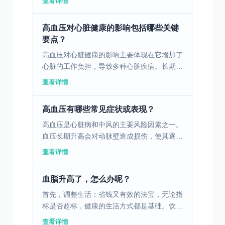
查看详情
功能，同时对脑功能恢复有积极影响。在锻炼
过程中，患者需根...
高血压对心脏健康的影响包括哪些关键
要点？
高血压对心脏健康的影响主要体现在它增加了
心脏的工作负担，导致多种心脏疾病。长期的
高血压会使得心脏必须更加努力地泵血，从而
查看详情
导致心脏肌肉变厚，这一过程称为心室肥大。
心室肥大会导致心...
高血压有哪些常见症状或表现？
高血压是心脏病和中风的主要风险因素之一。
血压长期升高会对动脉壁造成损伤，使其逐渐
失去弹性并变得狭窄，从而影响血流通畅。这
查看详情
种情况不仅增加了心脏的工作负担，容易引发
心绞痛和心衰，还...
血脂升高了，怎么办呢？
首先，调整生活：省钱又有效的法宝，无论指
标是否超标，健康的生活方式都是基础。饮食
上记住“三少三多”：少肥肉、少油炸、少甜
查看详情