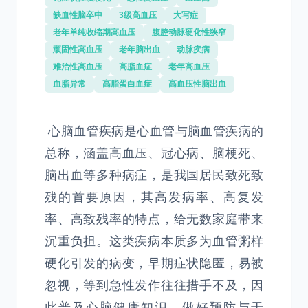
缺血性脑卒中
3级高血压
大写症
老年单纯收缩期高血压
腹腔动脉硬化性狭窄
顽固性高血压
老年脑出血
动脉疾病
难治性高血压
高脂血症
老年高血压
血脂异常
高脂蛋白血症
高血压性脑出血
心脑血管疾病是心血管与脑血管疾病的
总称，涵盖高血压、冠心病、脑梗死、
脑出血等多种病症，是我国居民致死致
残的首要原因，其高发病率、高复发
率、高致残率的特点，给无数家庭带来
沉重负担。这类疾病本质多为血管粥样
硬化引发的病变，早期症状隐匿，易被
忽视，等到急性发作往往措手不及，因
此普及心脑健康知识、做好预防与干