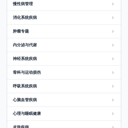
慢性病管理
消化系统疾病
肿瘤专题
内分泌与代谢
神经系统疾病
骨科与运动损伤
呼吸系统疾病
心脑血管疾病
心理与睡眠健康
皮肤疾病