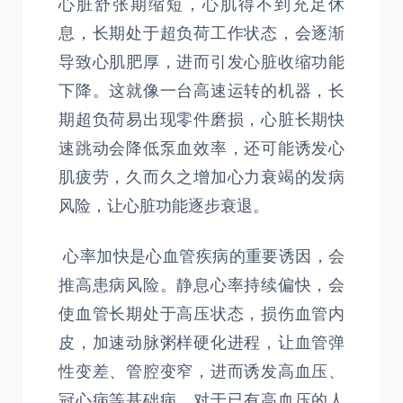
心脏舒张期缩短，心肌得不到充足休
息，长期处于超负荷工作状态，会逐渐
导致心肌肥厚，进而引发心脏收缩功能
下降。这就像一台高速运转的机器，长
期超负荷易出现零件磨损，心脏长期快
速跳动会降低泵血效率，还可能诱发心
肌疲劳，久而久之增加心力衰竭的发病
风险，让心脏功能逐步衰退。
心率加快是心血管疾病的重要诱因，会
推高患病风险。静息心率持续偏快，会
使血管长期处于高压状态，损伤血管内
皮，加速动脉粥样硬化进程，让血管弹
性变差、管腔变窄，进而诱发高血压、
冠心病等基础病。对于已有高血压的人