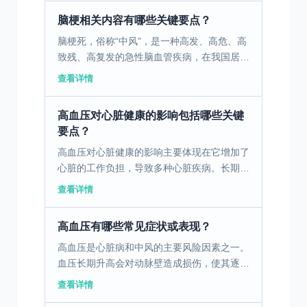
过程中，患者需根...
脑梗相关内容有哪些关键要点？
脑梗死，俗称“中风”，是一种高发、高危、高
致残、高复发的急性脑血管疾病，在我国居民
死因顺位中长期位居前列。它发病突然、进展
查看详情
迅速，每延误一分钟救治，就会有大量脑细胞
不可逆死亡，给...
高血压对心脏健康的影响包括哪些关键
要点？
高血压对心脏健康的影响主要体现在它增加了
心脏的工作负担，导致多种心脏疾病。长期的
高血压会使得心脏必须更加努力地泵血，从而
查看详情
导致心脏肌肉变厚，这一过程称为心室肥大。
心室肥大会导致心...
高血压有哪些常见症状或表现？
高血压是心脏病和中风的主要风险因素之一。
血压长期升高会对动脉壁造成损伤，使其逐渐
失去弹性并变得狭窄，从而影响血流通畅。这
查看详情
种情况不仅增加了心脏的工作负担，容易引发