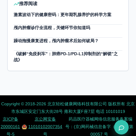
推荐阅读
激素波动下的健康密码：更年期乳腺养护的科学方案
颅内肿瘤诊疗全流程，关键环节你知道吗
躁动拖慢康复进程，颅内肿瘤术后如何破局？
《破解“免疫刹车”：肺癌PD-1/PD-L1抑制剂的“解锁”之
战》
Copyright ©️ 2018-2026 北京轻松健康网络科技有限公司 版权所有
北京
市东城区安定门东大街28号 雍和大厦F座7层 电话 10101019
京ICP备
京公网安备
药品医疗器械网络信息服务备案编
20000161
11010102007354
号：(京)网药械信息备字（2026）第
号-5
号
00057 号