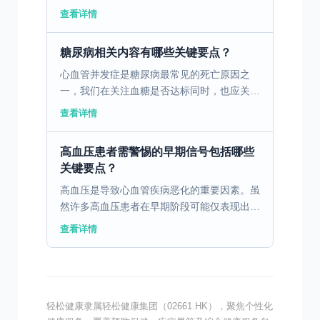
重。那么，面对高血压合并心衰，我们该如何
查看详情
应对？ 一、高血压合并心衰的临床表现 高血
压长期控制不佳...
糖尿病相关内容有哪些关键要点？
心血管并发症是糖尿病最常见的死亡原因之
一，我们在关注血糖是否达标同时，也应关注
常规心血管疾病危险因素（年龄、吸烟、血
查看详情
压、胆固醇）是否也进行了较好管理。建议所
有糖尿病患者改变生活...
高血压患者需警惕的早期信号包括哪些
关键要点？
高血压是导致心血管疾病恶化的重要因素。虽
然许多高血压患者在早期阶段可能仅表现出轻
微的症状，例如偶发性头痛或头晕，但这些看
查看详情
似不严重的症状其实是心血管逐渐“崩溃”的信
号。日常生活中...
轻松健康隶属轻松健康集团（02661.HK），聚焦个性化