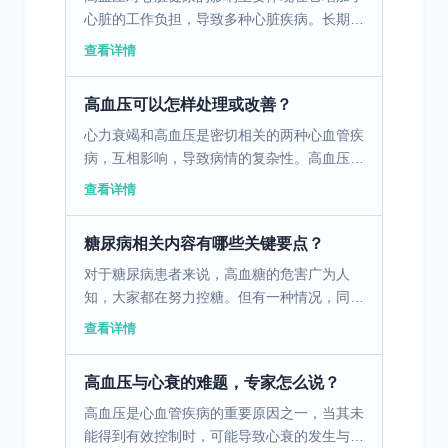
心脏的工作负担，导致多种心脏疾病。长期的
高血压会使得心脏必须更加努力地泵血，从而
查看详情
导致心脏肌肉变厚，这一过程称为心室肥大。
心室肥大会导致心...
高血压可以怎样处理或改善？
心力衰竭和高血压是密切相关的两种心血管疾
病，互相影响，导致病情的复杂性。高血压是
心力衰竭的主要诱因之一，长期的高血压会增
查看详情
加心脏的负担，导致心肌肥厚和心功能减退，
而心力衰竭反过来...
糖尿病相关内容有哪些关键要点？
对于糖尿病患者来说，高血糖的危害广为人
知，大家都在努力控糖。但有一种情况，同样
凶险，却容易被忽视，那就是低血糖。糖尿病
查看详情
低血糖可不是简单的血糖低一点，它堪称隐藏
在暗处的“甜蜜杀手...
高血压与心衰的难题，专家怎么说？
高血压是心血管疾病的重要原因之一，当其未
能得到有效控制时，可能导致心衰的发生与加