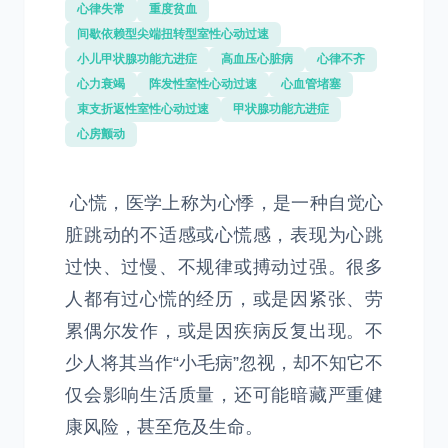
心律失常
重度贫血
间歇依赖型尖端扭转型室性心动过速
小儿甲状腺功能亢进症
高血压心脏病
心律不齐
心力衰竭
阵发性室性心动过速
心血管堵塞
束支折返性室性心动过速
甲状腺功能亢进症
心房颤动
心慌，医学上称为心悸，是一种自觉心
脏跳动的不适感或心慌感，表现为心跳
过快、过慢、不规律或搏动过强。很多
人都有过心慌的经历，或是因紧张、劳
累偶尔发作，或是因疾病反复出现。不
少人将其当作“小毛病”忽视，却不知它不
仅会影响生活质量，还可能暗藏严重健
康风险，甚至危及生命。