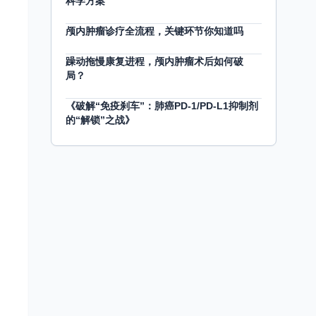
科学方案
颅内肿瘤诊疗全流程，关键环节你知道吗
躁动拖慢康复进程，颅内肿瘤术后如何破
局？
《破解“免疫刹车”：肺癌PD-1/PD-L1抑制剂
的“解锁”之战》