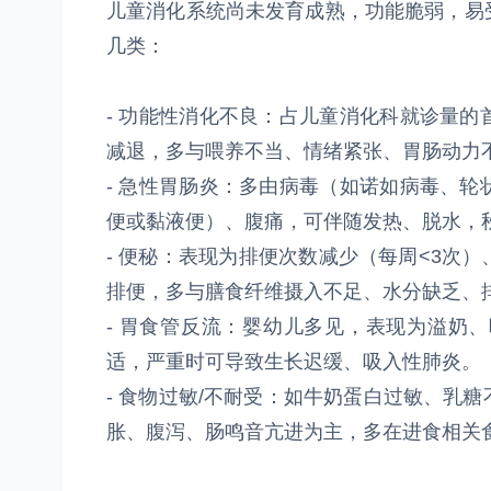
儿童消化系统尚未发育成熟，功能脆弱，易
几类：
- 功能性消化不良：占儿童消化科就诊量
减退，多与喂养不当、情绪紧张、胃肠动力
- 急性胃肠炎：多由病毒（如诺如病毒、
便或黏液便）、腹痛，可伴随发热、脱水，
- 便秘：表现为排便次数减少（每周<3次
排便，多与膳食纤维摄入不足、水分缺乏、
- 胃食管反流：婴幼儿多见，表现为溢奶
适，严重时可导致生长迟缓、吸入性肺炎。
- 食物过敏/不耐受：如牛奶蛋白过敏、乳
胀、腹泻、肠鸣音亢进为主，多在进食相关