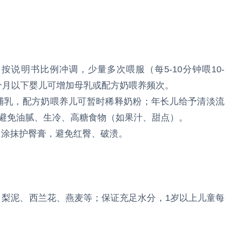
按说明书比例冲调，少量多次喂服（每5-10分钟喂10-
6个月以下婴儿可增加母乳或配方奶喂养频次。
续哺乳，配方奶喂养儿可暂时稀释奶粉；年长儿给予清淡流
，避免油腻、生冷、高糖食物（如果汁、甜点）。
，涂抹护臀膏，避免红臀、破溃。
、梨泥、西兰花、燕麦等；保证充足水分，1岁以上儿童每