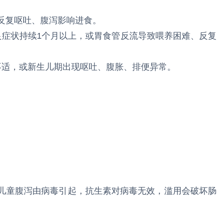
或反复呕吐、腹泻影响进食。
不良症状持续1个月以上，或胃食管反流导致喂养困难、反复
化不适，或新生儿期出现呕吐、腹胀、排便异常。
多数儿童腹泻由病毒引起，抗生素对病毒无效，滥用会破坏肠