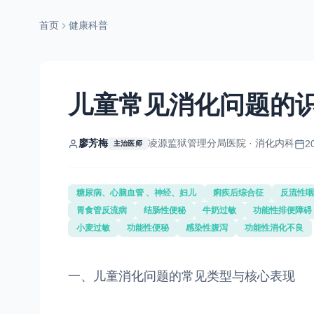
首页
健康科普
儿童常见消化问题的
廖芳梅
凌源监狱管理分局医院 · 消化内科
2
主治医师
糖尿病、心脑血管 、神经、妇儿
痢疾后综合征
反流性咽
胃食管反流病
结肠性便秘
牛奶过敏
功能性排便障碍
小麦过敏
功能性便秘
感染性腹泻
功能性消化不良
一、儿童消化问题的常见类型与核心表现