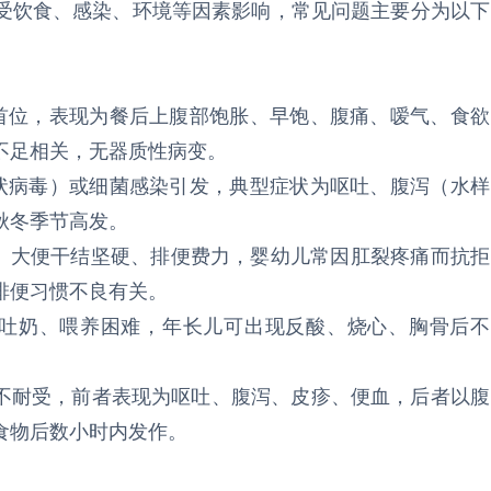
受饮食、感染、环境等因素影响，常见问题主要分为以下
的首位，表现为餐后上腹部饱胀、早饱、腹痛、嗳气、食欲
不足相关，无器质性病变。
轮状病毒）或细菌感染引发，典型症状为呕吐、腹泻（水样
秋冬季节高发。
）、大便干结坚硬、排便费力，婴幼儿常因肛裂疼痛而抗拒
排便习惯不良有关。
、吐奶、喂养困难，年长儿可出现反酸、烧心、胸骨后不
糖不耐受，前者表现为呕吐、腹泻、皮疹、便血，后者以腹
食物后数小时内发作。