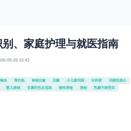
识别、家庭护理与就医指南
026-05-26 15:42
喉炎
胃灼热
食物过敏
反酸
小儿腹泻病
水样便
功能性烧心
婴儿便秘
非糜烂性反流病
慢性便秘
便秘
乳糖不耐受症