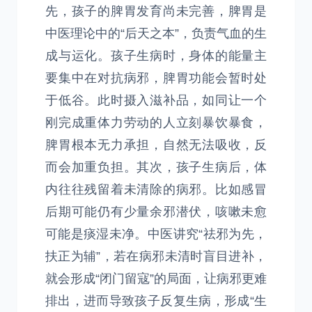
先，孩子的脾胃发育尚未完善，脾胃是
中医理论中的“后天之本”，负责气血的生
成与运化。孩子生病时，身体的能量主
要集中在对抗病邪，脾胃功能会暂时处
于低谷。此时摄入滋补品，如同让一个
刚完成重体力劳动的人立刻暴饮暴食，
脾胃根本无力承担，自然无法吸收，反
而会加重负担。其次，孩子生病后，体
内往往残留着未清除的病邪。比如感冒
后期可能仍有少量余邪潜伏，咳嗽未愈
可能是痰湿未净。中医讲究“祛邪为先，
扶正为辅”，若在病邪未清时盲目进补，
就会形成“闭门留寇”的局面，让病邪更难
排出，进而导致孩子反复生病，形成“生