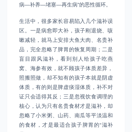
病—补养—堵塞—再生病”的恶性循环。
生活中，很多家长容易陷入几个滋补误
区。一是病愈即大补，孩子刚退烧、咳
嗽减轻，就马上安排大鱼大肉、名贵补
品，完全忽略了脾胃的恢复周期；二是
盲目跟风滋补，看到别人给孩子吃燕
窝、海参有效，就不顾孩子体质差异，
照搬照做，却不知有的孩子本就是阴虚
体质，有的则是脾虚痰湿体质，补不对
证只会适得其反；三是忽视饮食调理的
核心，认为只有名贵食材才是滋补，却
忽略了小米粥、山药、南瓜等平淡温和
的食材，才是最适合孩子脾胃的“滋补