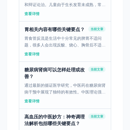
和辩证论治。儿童由于生长发育未成熟，常见
病如肺热感冒、咳嗽痰喘在临床中多发。中医
查看详情
理论认为，小儿脏腑娇嫩，容易感受外邪，尤
其是风热、风寒导...
胃相关内容有哪些关键要点？
当前文章
胃食管反流是生活中十分常见的脾胃不适问
题，很多人会出现反酸、烧心、胸骨后不适、
咽喉异物感等症状，看似是小毛病，却会反复
查看详情
困扰日常生活，长期不注意调理，还会影响脾
胃的正常运化功能。...
糖尿病肾病可以怎样处理或改
当前文章
善？
通过最新的循证医学研究，中医药在糖尿病肾
病干预中展现了独特的有效性。中医理论强调
调节脏腑功能，尤其是肾与脾的协调运作，以
查看详情
改善全身代谢状态，从而减缓疾病进展。中医
药的干预机制包括...
高血压的中医妙方：神奇调理
当前文章
法解析包括哪些关键要点？