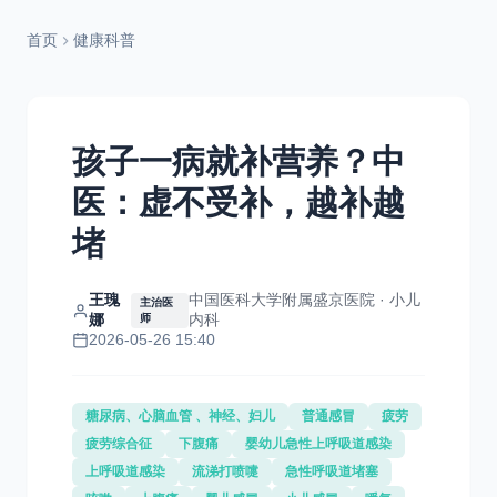
首页
健康科普
孩子一病就补营养？中
医：虚不受补，越补越
堵
王瑰
中国医科大学附属盛京医院 · 小儿
主治医
娜
内科
师
2026-05-26 15:40
糖尿病、心脑血管 、神经、妇儿
普通感冒
疲劳
疲劳综合征
下腹痛
婴幼儿急性上呼吸道感染
上呼吸道感染
流涕打喷嚏
急性呼吸道堵塞