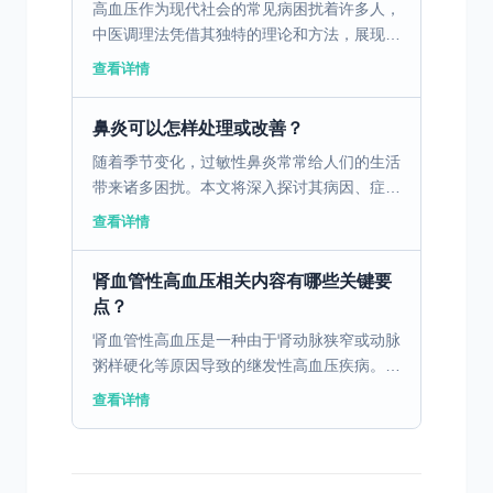
高血压作为现代社会的常见病困扰着许多人，
中医调理法凭借其独特的理论和方法，展现了
神奇的效果。 一、中医理论对高血压的解释
查看详情
高血压是一种现代常见的慢性病，中医学认为
它的病因与气血...
鼻炎可以怎样处理或改善？
随着季节变化，过敏性鼻炎常常给人们的生活
带来诸多困扰。本文将深入探讨其病因、症
状、诊断与治疗方法，并提供日常防护和管理
查看详情
的有效措施。 一、了解过敏性鼻炎的病因和
症状 过敏性鼻炎是...
肾血管性高血压相关内容有哪些关键要
点？
肾血管性高血压是一种由于肾动脉狭窄或动脉
粥样硬化等原因导致的继发性高血压疾病。理
解其病因和治疗方法对控制病情至关重要。
查看详情
一、肾血管性高血压的病因与机制 肾血管性
高血压的主要病因...