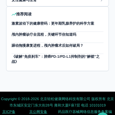
女性健康与生育
推荐阅读
激素波动下的健康密码：更年期乳腺养护的科学方案
颅内肿瘤诊疗全流程，关键环节你知道吗
躁动拖慢康复进程，颅内肿瘤术后如何破局？
《破解“免疫刹车”：肺癌PD-1/PD-L1抑制剂的“解锁”之
战》
Copyright ©️ 2018-2026 北京轻松健康网络科技有限公司 版权所有
北京
市东城区安定门东大街28号 雍和大厦F座7层 电话 10101019
京ICP备
京公网安备
药品医疗器械网络信息服务备案编