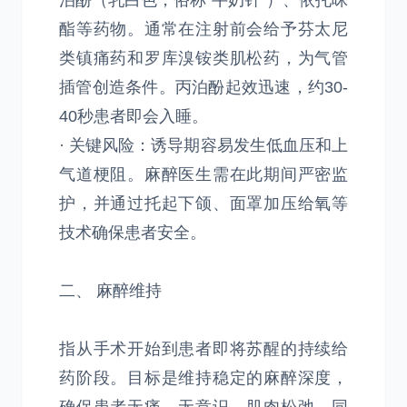
泊酚（乳白色，俗称“牛奶针”）、依托咪
酯等药物。通常在注射前会给予芬太尼
类镇痛药和罗库溴铵类肌松药，为气管
插管创造条件。丙泊酚起效迅速，约30-
40秒患者即会入睡。
· 关键风险：诱导期容易发生低血压和上
气道梗阻。麻醉医生需在此期间严密监
护，并通过托起下颌、面罩加压给氧等
技术确保患者安全。
二、 麻醉维持
指从手术开始到患者即将苏醒的持续给
药阶段。目标是维持稳定的麻醉深度，