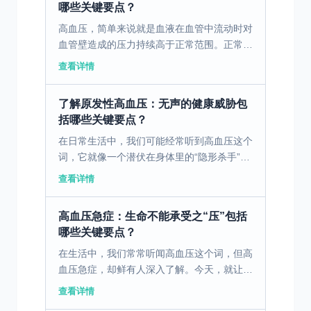
哪些关键要点？
高血压，简单来说就是血液在血管中流动时对
血管壁造成的压力持续高于正常范围。正常情
况下，人的血压会在一定范围内波动，但当收
查看详情
缩压持续高于140mmHg和（或）舒张压持续
高于90mm...
了解原发性高血压：无声的健康威胁包
括哪些关键要点？
在日常生活中，我们可能经常听到高血压这个
词，它就像一个潜伏在身体里的“隐形杀手”，
悄无声息地威胁着人们的健康。而在高血压
查看详情
的“家族”中，原发性高血压最为常见，今天我
们就来深入了解...
高血压急症：生命不能承受之“压”包括
哪些关键要点？
在生活中，我们常常听闻高血压这个词，但高
血压急症，却鲜有人深入了解。今天，就让我
们一起揭开它神秘而危险的面纱。 高血压，
查看详情
简单来说，就是血液在血管中流动时对血管壁