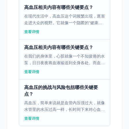
造成的压力持续高...
高血压相关内容有哪些关键要点？
在现代生活中，高血压这个词频繁出现，逐渐
走进大众的视野。它就像一个隐匿的“健康杀
手”，悄无声息地威胁着人们的健康。据统
查看详情
计，我国高血压患者数量已达数亿，且仍呈上
升趋势。因此，了解...
高血压相关内容有哪些关键要点？
在我们的身体里，心脏就像一个不知疲倦的水
泵，日日夜夜将血液输送到全身各处。而血管
则是一条条错综复杂的“高速公路”，血液在其
查看详情
中顺畅地流淌，为身体的各个器官和组织送去
氧气和营养物质...
高血压的挑战与风险包括哪些关键要
点？
高血压，简单来说就是血管内压强过大，就像
水管里的水压过高一样，长时间下来对心血管
系统造成的损伤可不少。引起高血压的原因有
查看详情
很多，包括遗传、饮食习惯、压力等。尤其在