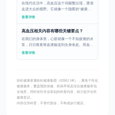
在现代生活中，高血压这个词频繁出现，逐渐
走进大众的视野。它就像一个隐匿的“健康杀
手”，悄无声息地威胁着人们的健康。据统
查看详情
计，我国高血压患者数量已达数亿，且仍呈上
升趋势。因此，了解...
高血压相关内容有哪些关键要点？
在我们的身体里，心脏就像一个不知疲倦的水
泵，日日夜夜将血液输送到全身各处。而血管
则是一条条错综复杂的“高速公路”，血液在其
查看详情
中顺畅地流淌，为身体的各个器官和组织送去
氧气和营养物质...
轻松健康隶属轻松健康集团（02661.HK），聚焦个性化
健康服务，覆盖预防保健、疾病早筛及综合健康服务包
全场景，同时依托专业策划的科普内容，助力提升全民
健康意识。
内容仅供科普，不替代面诊，不构成诊疗建议。