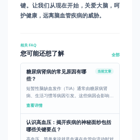
键。让我们从现在开始，关爱大脑，呵
护健康，远离脑血管疾病的威胁。
相关 FAQ
您可能还想了解
全部
糖尿病肾病的常见原因有哪
当前文章
些？
短暂性脑缺血发作（TIA）通常由糖尿病肾
病、生活习惯等病因引发。这些病因会影响脑
部血液供应，导致短暂性缺血。除了患病因
查看详情
素，年龄和家族史也显著增加TIA的风险。随
着年龄增长，脑部...
认识高血压：揭开疾病的神秘面纱包括
哪些关键要点？
高血压，简单来说就是血液在血管中流动时对