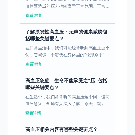
血管壁造成的压力持续高于正常范围。正常情
况下，人的血压会在一定范围内波动，但当收
查看详情
缩压持续高于140mmHg和（或）舒张压持续
高于90mm...
了解原发性高血压：无声的健康威胁包
括哪些关键要点？
在日常生活中，我们可能经常听到高血压这个
词，它就像一个潜伏在身体里的“隐形杀手”，
悄无声息地威胁着人们的健康。而在高血压
查看详情
的“家族”中，原发性高血压最为常见，今天我
们就来深入了解...
高血压急症：生命不能承受之“压”包括
哪些关键要点？
在生活中，我们常常听闻高血压这个词，但高
血压急症，却鲜有人深入了解。今天，就让我
们一起揭开它神秘而危险的面纱。 高血压，
查看详情
简单来说，就是血液在血管中流动时对血管壁
造成的压力持续高...
高血压相关内容有哪些关键要点？