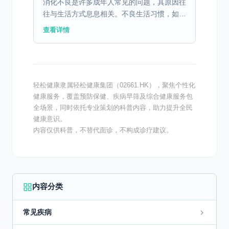
消化不良是许多成年人常见的问题，其原因往
往与生活方式息息相关。不良生活习惯，如不
规律的作息和饮食习惯，可能导致胃肠功能失
查看详情
调。此外，现代职场压力大也是一个不可忽视
的因素，长期处于...
轻松健康隶属轻松健康集团（02661.HK），聚焦个性化
健康服务，覆盖预防保健、疾病早筛及综合健康服务包
全场景，同时依托专业策划的科普内容，助力提升全民
健康意识。
内容仅供科普，不替代面诊，不构成诊疗建议。
内容分类
常见疾病