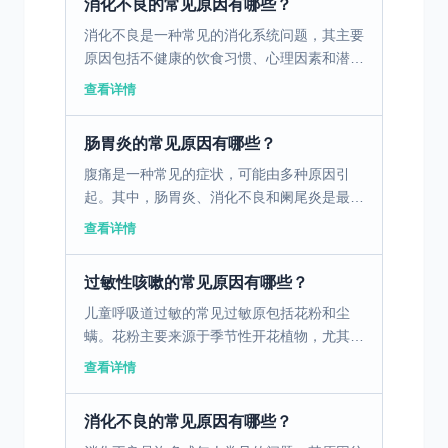
消化不良的常见原因有哪些？
消化不良是一种常见的消化系统问题，其主要
原因包括不健康的饮食习惯、心理因素和潜在
的疾病。不健康的饮食习惯，如暴饮暴食、进
查看详情
食过快、过度依赖油腻和辛辣食物，都会对胃
肠道产生负面影响...
肠胃炎的常见原因有哪些？
腹痛是一种常见的症状，可能由多种原因引
起。其中，肠胃炎、消化不良和阑尾炎是最常
见的三个原因。肠胃炎是由病毒、细菌或寄生
查看详情
虫引起的胃肠道感染，通常伴随腹痛、腹泻、
恶心和呕吐。消化不...
过敏性咳嗽的常见原因有哪些？
儿童呼吸道过敏的常见过敏原包括花粉和尘
螨。花粉主要来源于季节性开花植物，尤其是
在春秋两季，空气中花粉浓度较高，容易引起
查看详情
儿童的过敏反应。花粉通过吸入呼吸道，引发
免疫系统的过度反应...
消化不良的常见原因有哪些？