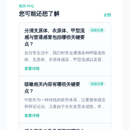
相关 FAQ
您可能还想了解
全部
分清支原体、衣原体、甲型流
当前文章
感与普通感冒包括哪些关键要
点？
在日常生活中，我们时常会遭遇各种呼吸道疾
病，支原体、衣原体感染，甲型流感以及普通
感冒便是其中较为常见的类型。尽管它们都可
查看详情
能导致咳嗽、发热等症状，然而其本质却大相
径庭。了解这些区...
咳嗽相关内容有哪些关键要
当前文章
点？
中医作为一种传统的医学体系，注重整体观念
和辩证论治。儿童由于生长发育未成熟，常见
病如肺热感冒、咳嗽痰喘在临床中多发。中医
查看详情
理论认为，小儿脏腑娇嫩，容易感受外邪，尤
其是风热、风寒导...