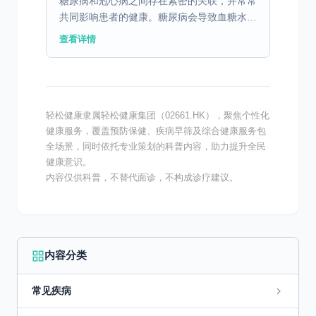
糖尿病和冠心病之间存在紧密的关联，并常常
共同影响患者的健康。糖尿病会导致血糖水平
显著升高，从而对血管内壁造成损伤，增加动
查看详情
脉粥样硬化的风险。这种病变可进一步发生冠
心病，导致心肌供...
轻松健康隶属轻松健康集团（02661.HK），聚焦个性化
健康服务，覆盖预防保健、疾病早筛及综合健康服务包
全场景，同时依托专业策划的科普内容，助力提升全民
健康意识。
内容仅供科普，不替代面诊，不构成诊疗建议。
内容分类
常见疾病