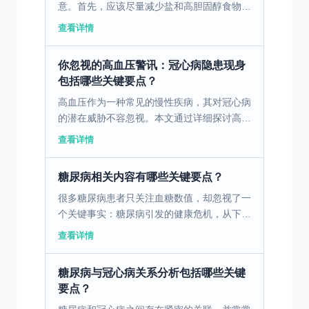
意。首先，应该尽量减少盐和高胆固醇食物的
摄入，因为这些可能会加重病情。其次，饮食
查看详情
中应增加富含纤维的蔬菜和水果，以帮助控制
血压和改善心血管...
你忽视的高血压警讯：冠心病隐患现身
包括哪些关键要点？
高血压作为一种常见的慢性疾病，其对冠心病
的潜在威胁不容忽视。本文通过详细探讨高血
压对冠心病的多重影响以揭示其重要性。
查看详情
一、高血压对冠心病发生的多重影响 高血压
作为一种常见的慢性...
糖尿病相关内容有哪些关键要点？
很多糖尿病患者只关注血糖数值，却忽视了一
个关键事实：糖尿病引发的健康危机，从下肢
症状初现端倪，却可能在心脑部位引发致命后
查看详情
果。 糖尿病性下肢血管病变早期，患者走路
时下肢会酸胀、疼...
糖尿病与冠心病关系分析包括哪些关键
要点？