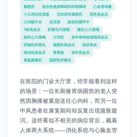
脑梗死
混合性焦虑障碍和抑郁障碍
心血管堵塞
小儿消化性溃疡
无症状性脑梗死
恶性高血压
心功能不全
血压高
缺血性脑卒中
3级高血压
肝硬化代偿期
慢性心力衰竭
急性心力衰竭
大写症
老年单纯收缩期高血压
药物性肝硬化
顽固性高血压
疣状胃炎
难治性高血压
胃溃疡
老年高血压
胃黏膜糜烂
脂肪性肝硬化
在医院的门诊大厅里，经常能看到这样
的场景：一位长期被胃病困扰的老人突
然因胸痛被紧急送往心内科，而另一位
中风患者在康复期间却反复出现腹胀腹
泻。这些看似不相关的病症背后，藏着
人体两大系统——消化系统与心脑血管