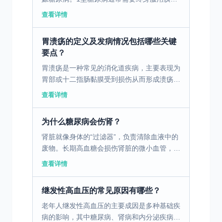
素，因为患者自身不能产生足够的胰岛素。2
查看详情
型糖尿病则与生活方式密切相关，许多患者可
以通过饮食和运动...
胃溃疡的定义及发病情况包括哪些关键
要点？
胃溃疡是一种常见的消化道疾病，主要表现为
胃部或十二指肠黏膜受到损伤从而形成溃疡。
老年人是该疾病的高发人群，容易受到饮食、
查看详情
生活习惯以及一些药物的影响。胃溃疡的发生
与各种因素有关，...
为什么糖尿病会伤肾？
肾脏就像身体的“过滤器”，负责清除血液中的
废物。长期高血糖会损伤肾脏的微小血管，
让“过滤器”变堵、变漏，无法正常工作。早期
查看详情
可能只是少量蛋白漏出，后期则可能导致肾功
能下降，甚至发...
继发性高血压的常见原因有哪些？
老年人继发性高血压的主要成因是多种基础疾
病的影响，其中糖尿病、肾病和内分泌疾病尤