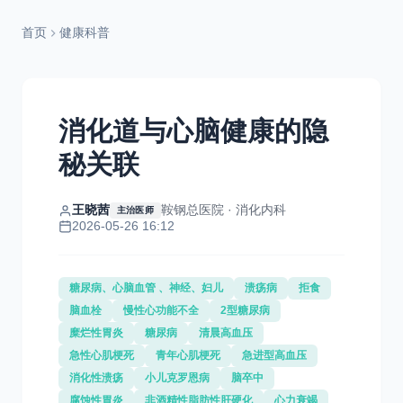
首页
健康科普
消化道与心脑健康的隐
秘关联
王晓茜
鞍钢总医院 · 消化内科
主治医师
2026-05-26 16:12
糖尿病、心脑血管 、神经、妇儿
溃疡病
拒食
脑血栓
慢性心功能不全
2型糖尿病
糜烂性胃炎
糖尿病
清晨高血压
急性心肌梗死
青年心肌梗死
急进型高血压
消化性溃疡
小儿克罗恩病
脑卒中
腐蚀性胃炎
非酒精性脂肪性肝硬化
心力衰竭