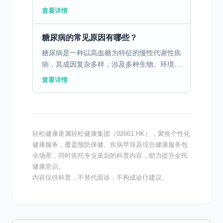
为常见。糖尿病患者长期血糖控制不良，可导
查看详情
致血管受损和动脉硬化，从而引发高血压。肾
病患者由于肾功能...
糖尿病的常见原因有哪些？
糖尿病是一种以高血糖为特征的慢性代谢性疾
病，其成因复杂多样，涉及多种生物、环境和
遗传因素。生物因素包括胰岛素分泌不足或身
查看详情
体无法有效利用胰岛素，导致血糖水平升高。
环境因素中，不良...
轻松健康隶属轻松健康集团（02661.HK），聚焦个性化
健康服务，覆盖预防保健、疾病早筛及综合健康服务包
全场景，同时依托专业策划的科普内容，助力提升全民
健康意识。
内容仅供科普，不替代面诊，不构成诊疗建议。