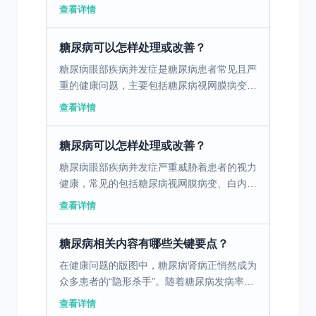
传播途径和防治方法上有显著差异。 一、普
查看详情
通感冒与流行性感冒的症状辨析 普通感冒与
流行性感冒虽然在...
糖尿病可以怎样处理或改善？
糖尿病眼部疾病并发症是糖尿病患者常见且严
重的健康问题，主要包括糖尿病视网膜病变、
白内障、青光眼等，这些并发症严重威胁着患
查看详情
者的视力甚至会导致失明。因此，对其进行有
效的控制与治疗至...
糖尿病可以怎样处理或改善？
糖尿病眼部疾病并发症严重威胁着患者的视力
健康，常见的包括糖尿病视网膜病变、白内
障、青光眼等。有效控制和治疗这些并发症对
查看详情
于维持糖尿病患者的生活质量至关重要。 血
糖控制是关键 严格...
糖尿病相关内容有哪些关键要点？
在健康问题的版图中，糖尿病肾病正悄然成为
众多患者的“隐形杀手”。随着糖尿病发病率的
逐年攀升，糖尿病肾病的患病率也居高不下。
查看详情
据统计，约三分之一的糖尿病患者会在患病过