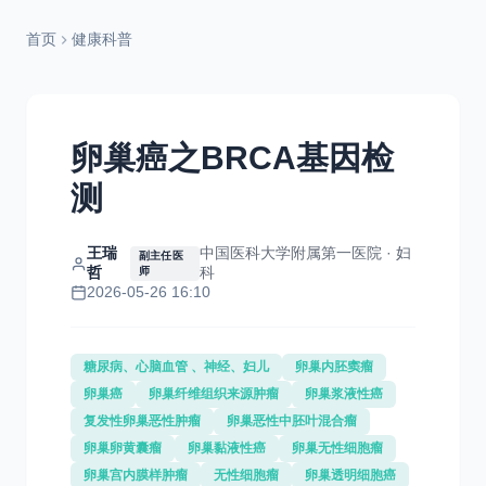
首页
健康科普
卵巢癌之BRCA基因检
测
王瑞
中国医科大学附属第一医院 · 妇
副主任医
哲
科
师
2026-05-26 16:10
糖尿病、心脑血管 、神经、妇儿
卵巢内胚窦瘤
卵巢癌
卵巢纤维组织来源肿瘤
卵巢浆液性癌
复发性卵巢恶性肿瘤
卵巢恶性中胚叶混合瘤
卵巢卵黄囊瘤
卵巢黏液性癌
卵巢无性细胞瘤
卵巢宫内膜样肿瘤
无性细胞瘤
卵巢透明细胞癌