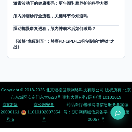
激素波动下的健康密码：更年期乳腺养护的科学方案
颅内肿瘤诊疗全流程，关键环节你知道吗
躁动拖慢康复进程，颅内肿瘤术后如何破局？
《破解“免疫刹车”：肺癌PD-1/PD-L1抑制剂的“解锁”之
战》
Copyright ©️ 2018-2026 北京轻松健康网络科技有限公司 版权所有
北京
市东城区安定门东大街28号 雍和大厦F座7层 电话 10101019
京ICP备
京公网安备
药品医疗器械网络信息服务备案编
20000161
11010102007354
号：(京)网药械信息备字（2026）第
号-5
号
00057 号