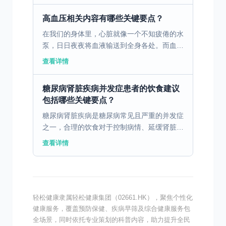
程中逐渐发展为...
高血压相关内容有哪些关键要点？
在我们的身体里，心脏就像一个不知疲倦的水
泵，日日夜夜将血液输送到全身各处。而血管
则是一条条错综复杂的“高速公路”，血液在其
查看详情
中顺畅地流淌，为身体的各个器官和组织送去
氧气和营养物质...
糖尿病肾脏疾病并发症患者的饮食建议
包括哪些关键要点？
糖尿病肾脏疾病是糖尿病常见且严重的并发症
之一，合理的饮食对于控制病情、延缓肾脏损
害进展具有关键作用。以下是针对糖尿病肾脏
查看详情
疾病并发症患者的饮食建议 控制总热量摄
入：根据患者的年龄...
轻松健康隶属轻松健康集团（02661.HK），聚焦个性化
健康服务，覆盖预防保健、疾病早筛及综合健康服务包
全场景，同时依托专业策划的科普内容，助力提升全民