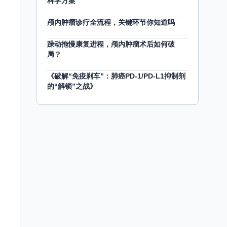
科学方案
颅内肿瘤诊疗全流程，关键环节你知道吗
躁动拖慢康复进程，颅内肿瘤术后如何破
局？
《破解“免疫刹车”：肺癌PD-1/PD-L1抑制剂
的“解锁”之战》