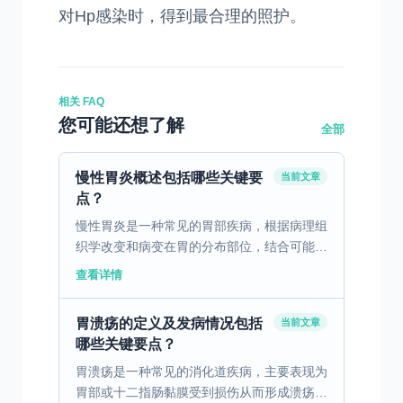
对Hp感染时，得到最合理的照护。
相关 FAQ
您可能还想了解
全部
慢性胃炎概述包括哪些关键要
当前文章
点？
慢性胃炎是一种常见的胃部疾病，根据病理组
织学改变和病变在胃的分布部位，结合可能病
因，将慢性胃炎分为浅表性、萎缩性和特殊类
查看详情
型三大类。慢性胃炎病程迁延，多无明显症
状，部分患者有消化...
胃溃疡的定义及发病情况包括
当前文章
哪些关键要点？
胃溃疡是一种常见的消化道疾病，主要表现为
胃部或十二指肠黏膜受到损伤从而形成溃疡。