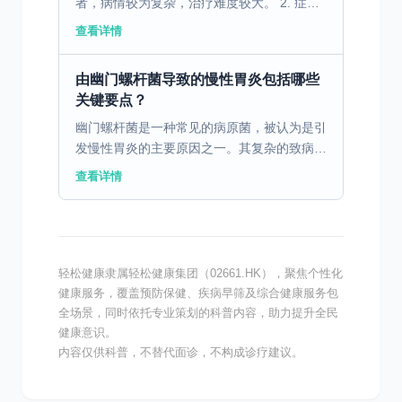
者，病情较为复杂，治疗难度较大。 2. 症状
不明显：老年患者慢性胃炎症状可能不明显，
查看详情
易被忽视。而糖尿病症状可能被胃部不适所掩
盖，导致漏...
由幽门螺杆菌导致的慢性胃炎包括哪些
关键要点？
幽门螺杆菌是一种常见的病原菌，被认为是引
发慢性胃炎的主要原因之一。其复杂的致病机
制和多样的临床表现，使得对其治疗和管理成
查看详情
为医学领域的重要课题。 一、幽门螺杆菌的
致病机制 幽门螺...
轻松健康隶属轻松健康集团（02661.HK），聚焦个性化
健康服务，覆盖预防保健、疾病早筛及综合健康服务包
全场景，同时依托专业策划的科普内容，助力提升全民
健康意识。
内容仅供科普，不替代面诊，不构成诊疗建议。