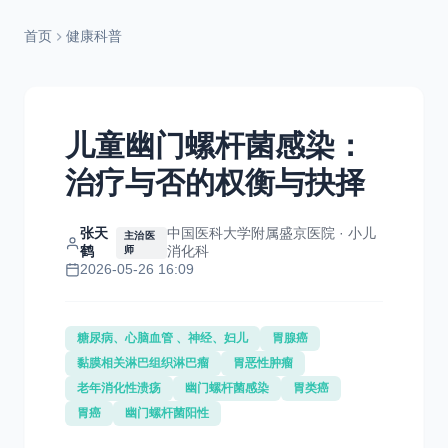
首页
健康科普
儿童幽门螺杆菌感染：
治疗与否的权衡与抉择
张天
中国医科大学附属盛京医院 · 小儿
主治医
鹤
消化科
师
2026-05-26 16:09
糖尿病、心脑血管 、神经、妇儿
胃腺癌
黏膜相关淋巴组织淋巴瘤
胃恶性肿瘤
老年消化性溃疡
幽门螺杆菌感染
胃类癌
胃癌
幽门螺杆菌阳性