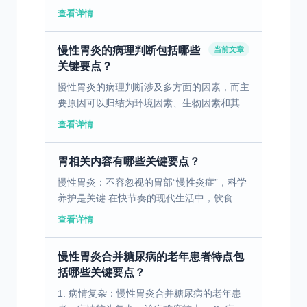
老年人是该疾病的高发人群，容易受到饮食、
查看详情
生活习惯以及一些药物的影响。胃溃疡的发生
与各种因素有关，...
慢性胃炎的病理判断包括哪些
当前文章
关键要点？
慢性胃炎的病理判断涉及多方面的因素，而主
要原因可以归结为环境因素、生物因素和其他
综合因素。环境因素中，饮食习惯的不规范、
查看详情
经常食用刺激性食物，以及长期饮酒和吸烟等
行为都可能诱发或...
胃相关内容有哪些关键要点？
慢性胃炎：不容忽视的胃部“慢性炎症”，科学
养护是关键 在快节奏的现代生活中，饮食不
规律、暴饮暴食、压力过大等问题，让慢性胃
查看详情
炎成为了发病率极高的消化系统疾病。据临床
数据显示，慢性...
慢性胃炎合并糖尿病的老年患者特点包
括哪些关键要点？
1. 病情复杂：慢性胃炎合并糖尿病的老年患