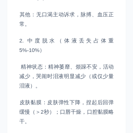
​其他：无口渴主动诉求，脉搏、血压正
常。
2. 中度脱水（体液丢失占体重
5%-10%）
精神状态：精神萎靡、烦躁不安，活动
减少，哭闹时泪液明显减少（或仅少量
泪液）。
​皮肤黏膜：皮肤弹性下降，捏起后回弹
缓慢（＞2秒）；口唇干燥，口腔黏膜略
干。