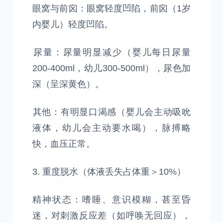
​眼窝与前囟：眼窝轻度凹陷，前囟（1岁
内婴儿）轻度凹陷。
​尿量：尿量明显减少（婴儿每日尿量
200-400ml，幼儿300-500ml），尿色加
深（呈深黄色）。
​其他：有明显口渴感（婴儿会主动吸吮
液体，幼儿会主动要水喝），脉搏略
快，血压正常。
3. 重度脱水（体液丢失占体重＞10%）
精神状态：嗜睡、意识模糊，甚至昏
迷，对刺激反应差（如呼唤无回应），