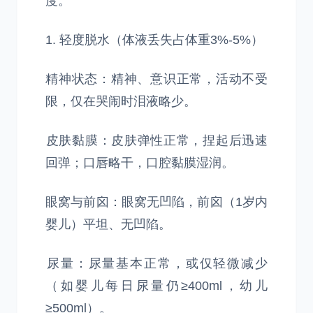
度。
1. 轻度脱水（体液丢失占体重3%-5%）
精神状态：精神、意识正常，活动不受
限，仅在哭闹时泪液略少。
​皮肤黏膜：皮肤弹性正常，捏起后迅速
回弹；口唇略干，口腔黏膜湿润。
​眼窝与前囟：眼窝无凹陷，前囟（1岁内
婴儿）平坦、无凹陷。
​尿量：尿量基本正常，或仅轻微减少
（如婴儿每日尿量仍≥400ml，幼儿
≥500ml）。