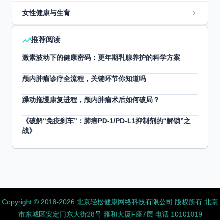
女性健康与生育
推荐阅读
激素波动下的健康密码：更年期乳腺养护的科学方案
颅内肿瘤诊疗全流程，关键环节你知道吗
躁动拖慢康复进程，颅内肿瘤术后如何破局？
《破解“免疫刹车”：肺癌PD-1/PD-L1抑制剂的“解锁”之
战》
Copyright ©️ 2018-2026 北京轻松健康网络科技有限公司 版权所有
北京
市东城区安定门东大街28号 雍和大厦F座7层 电话 10101019