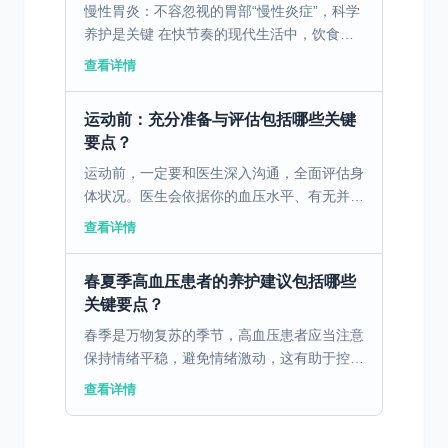
慢性胃炎：不容忽视的胃部“慢性炎症”，科学
养护是关键 在快节奏的现代生活中，饮食不
规律、暴饮暴食、压力过大等问题，让慢性胃
查看详情
炎成为了发病率极高的消化系统疾病。据临床
数据显示，慢性...
运动前：充分准备与评估包括哪些关键
要点？
运动前，一定要和医生深入沟通，全面评估身
体状况。医生会依据你的血压水平、有无并发
症、身体耐受程度等，给出个性化运动建议。
查看详情
例如，血压长期不稳定，或伴有严重心脑血管
疾病的患者，运动...
春夏季高血压患者的养护建议包括哪些
关键要点？
春季是万物复苏的季节，高血压患者应当注意
保持情绪平稳，避免情绪激动，这有助于控制
血压稳定。此外，在饮食方面，多食用清淡、
查看详情
高纤维的食物，少吃盐，可以帮助减少血管压
力。春季气温逐渐...