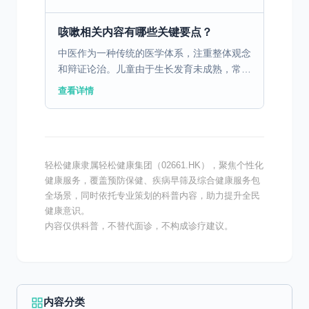
被称为“沉默杀手”——多数患者早期没有明显
症状，可一旦失...
咳嗽相关内容有哪些关键要点？
中医作为一种传统的医学体系，注重整体观念
和辩证论治。儿童由于生长发育未成熟，常见
病如肺热感冒、咳嗽痰喘在临床中多发。中医
查看详情
理论认为，小儿脏腑娇嫩，容易感受外邪，尤
其是风热、风寒导...
轻松健康隶属轻松健康集团（02661.HK），聚焦个性化
健康服务，覆盖预防保健、疾病早筛及综合健康服务包
全场景，同时依托专业策划的科普内容，助力提升全民
健康意识。
内容仅供科普，不替代面诊，不构成诊疗建议。
内容分类