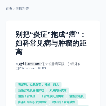
首页
健康科普
别把“炎症”拖成“癌”：
妇科常见病与肿瘤的距
离
赵剑
辽宁省肿瘤医院 · 肿瘤外科
副主任医师
2026-05-26 16:09
糖尿病、心脑血管 、神经、妇儿
急性宫颈炎患者护理
卵巢内胚窦瘤
慢性子宫颈炎
子宫内膜间质肉瘤
慢性宫颈炎
卵巢纤维组织来源肿瘤
绝经后子宫内膜癌