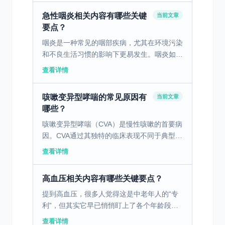
症状 过敏性鼻炎是...
急性咽炎相关内容有哪些关键
当前文章
要点？
咽炎是一种常见的咽部疾病，尤其在环境污染
和不良生活习惯的影响下更易发生。咽炎如果
不及时治疗，会带来严重的健康后果。 一、
查看详情
急性咽炎的形成原因 急性咽炎的形成主要与
环境因素、生物因...
咳嗽变异型哮喘的常见原因有
当前文章
哪些？
咳嗽变异型哮喘（CVA）是慢性咳嗽的首要病
因。CVA通过其独特的临床表现不同于典型的
哮喘形式。患者多表现为持续性或反复发作的
查看详情
夜间咳嗽，这通常困扰患者的正常睡眠。伴随
咳嗽的还有长...
高血压相关内容有哪些关键要点？
提到高血压，很多人觉得这是中老年人的“专
利”，但其实它早已悄悄盯上了各个年龄段的
人，作为心内科最常见的慢性病之一，高血压
查看详情