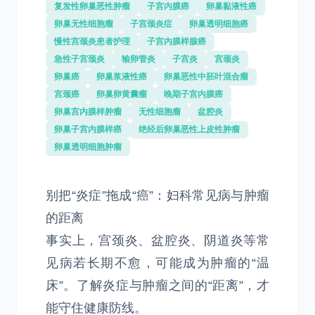
复发性卵巢恶性肿瘤
子宫内膜癌
卵巢黏液性癌
卵巢无性细胞瘤
子宫颈炎症
卵巢透明细胞癌
慢性宫颈炎患者护理
子宫内膜样腺癌
急性子宫颈炎
输卵管炎
子宫炎
宫颈炎
卵巢癌
卵巢浆液性癌
卵巢恶性中胚叶混合瘤
宫颈癌
卵巢卵黄囊瘤
晚期子宫内膜癌
卵巢宫内膜样肿瘤
无性细胞瘤
盆腔炎
卵巢子宫内膜样癌
绝经后卵巢恶性上皮性肿瘤
卵巢透明细胞肿瘤
别把“炎症”拖成“癌”：妇科常见病与肿瘤
的距离
事实上，宫颈炎、盆腔炎、阴道炎等常
见病若长期不愈，可能成为肿瘤的“温
床”。了解炎症与肿瘤之间的“距离”，才
能守住健康防线。