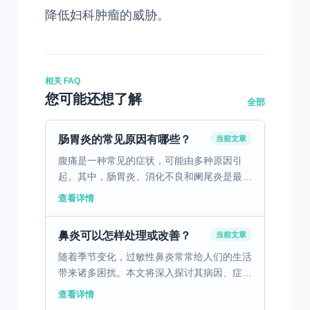
降低妇科肿瘤的威胁。
相关 FAQ
您可能还想了解
全部
肠胃炎的常见原因有哪些？
当前文章
腹痛是一种常见的症状，可能由多种原因引
起。其中，肠胃炎、消化不良和阑尾炎是最常
见的三个原因。肠胃炎是由病毒、细菌或寄生
查看详情
虫引起的胃肠道感染，通常伴随腹痛、腹泻、
恶心和呕吐。消化不...
鼻炎可以怎样处理或改善？
当前文章
随着季节变化，过敏性鼻炎常常给人们的生活
带来诸多困扰。本文将深入探讨其病因、症
状、诊断与治疗方法，并提供日常防护和管理
查看详情
的有效措施。 一、了解过敏性鼻炎的病因和