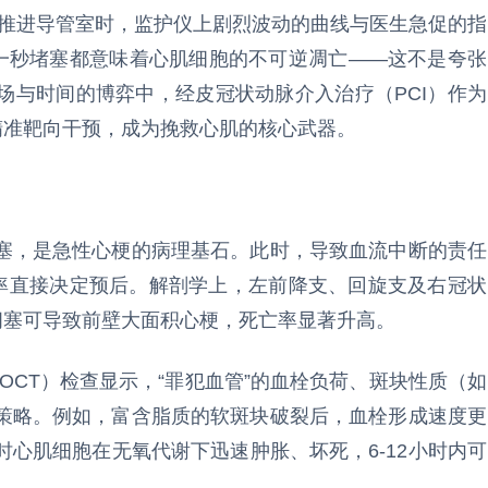
者被推进导管室时，监护仪上剧烈波动的曲线与医生急促的指
每一秒堵塞都意味着心肌细胞的不可逆凋亡——这不是夸张
场与时间的博弈中，经皮冠状动脉介入治疗（PCI）作为
精准靶向干预，成为挽救心肌的核心武器。
塞，是急性心梗的病理基石。此时，导致血流中断的责任
效率直接决定预后。解剖学上，左前降支、回旋支及右冠状
闭塞可导致前壁大面积心梗，死亡率显著升高。
OCT）检查显示，“罪犯血管”的血栓负荷、斑块性质（如
策略。例如，富含脂质的软斑块破裂后，血栓形成速度更
心肌细胞在无氧代谢下迅速肿胀、坏死，6-12小时内可