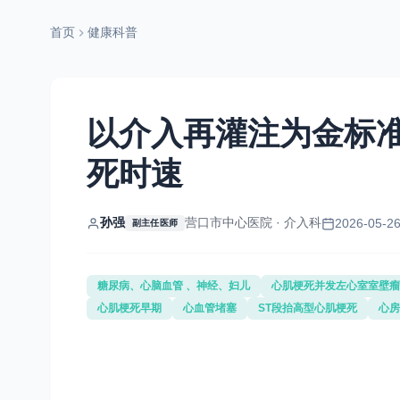
首页
健康科普
以介入再灌注为金标准
死时速
孙强
营口市中心医院 · 介入科
2026-05-26
副主任医师
糖尿病、心脑血管 、神经、妇儿
心肌梗死并发左心室室壁瘤
心肌梗死早期
心血管堵塞
ST段抬高型心肌梗死
心房