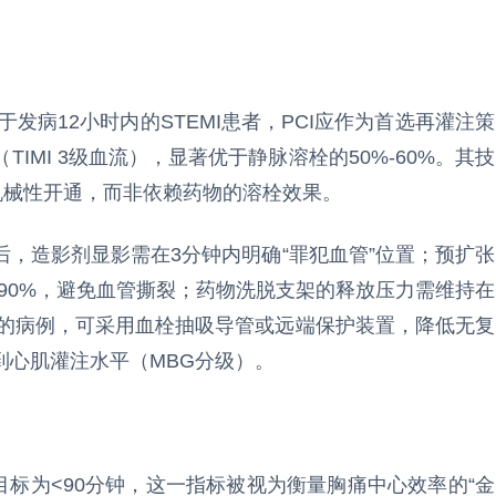
于发病12小时内的STEMI患者，PCI应作为首选再灌注策
IMI 3级血流），显著优于静脉溶栓的50%-60%。其技
机械性开通，而非依赖药物的溶栓效果。
，造影剂显影需在3分钟内明确“罪犯血管”位置；预扩张
-90%，避免血管撕裂；药物洗脱支架的释放压力需维持在
荷重的病例，可采用血栓抽吸导管或远端保护装置，降低无复
到心肌灌注水平（MBG分级）。
-B）时间目标为<90分钟，这一指标被视为衡量胸痛中心效率的“金