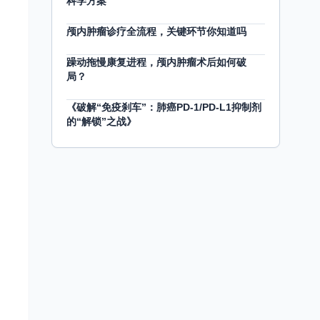
科学方案
颅内肿瘤诊疗全流程，关键环节你知道吗
躁动拖慢康复进程，颅内肿瘤术后如何破
局？
《破解“免疫刹车”：肺癌PD-1/PD-L1抑制剂
的“解锁”之战》