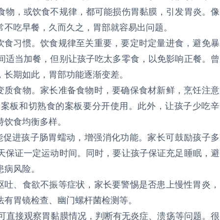
食物，或饮食不规律，都可能损伤胃黏膜，引发胃炎。像
常不吃早餐，久而久之，胃部就容易出问题。
食习惯。饮食规律至关重要，要定时定量进食，避免暴
间适当加餐，但别让孩子吃太多零食，以免影响正餐。曾
，长期如此，胃部功能逐渐变差。
质食物。家长准备食物时，要确保食材新鲜，烹饪注意
的案板和切熟食的案板要分开使用。此外，让孩子少吃辛
持饮食均衡多样。
促进孩子肠胃蠕动，增强消化功能。家长可鼓励孩子多
天保证一定运动时间。同时，要让孩子保证充足睡眠，避
患病风险。
吐、食欲不振等症状，家长要警惕是否患上慢性胃炎，
法有胃镜检查、幽门螺杆菌检测等。
可直接观察胃黏膜情况，判断有无炎症、溃疡等问题。很