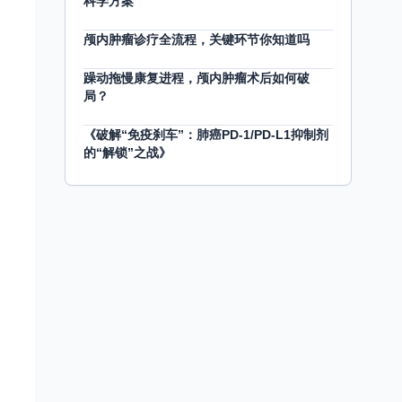
科学方案
颅内肿瘤诊疗全流程，关键环节你知道吗
躁动拖慢康复进程，颅内肿瘤术后如何破
局？
《破解“免疫刹车”：肺癌PD-1/PD-L1抑制剂
的“解锁”之战》