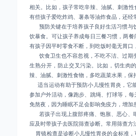
相关。比如，孩子常吃辛辣、油腻、刺激性
有些孩子爱吃炸鸡、薯条等油炸食品，还经
预防关键在于培养孩子良好生活习惯与饮
饮暴食。可让孩子养成每日三餐习惯，两餐
有孩子因平时零食不断，到吃饭时毫无胃口
饮食卫生也不容忽视，不吃不洁、过期变
生熟分开，防止交叉污染。比如，切生肉
辣、油腻、刺激性食物，多吃蔬菜水果，保
适当运动有助于预防小儿慢性胃炎，它能
参加户外活动，像跑步、跳绳、打球等，每
免熬夜，因为睡眠不足会影响免疫力，增加
若孩子出现上腹部疼痛、饱胀、恶心、呕
应及时带孩子去医院筛查诊断。常用筛查方
胃镜检查是诊断小儿慢性胃炎的金标准，