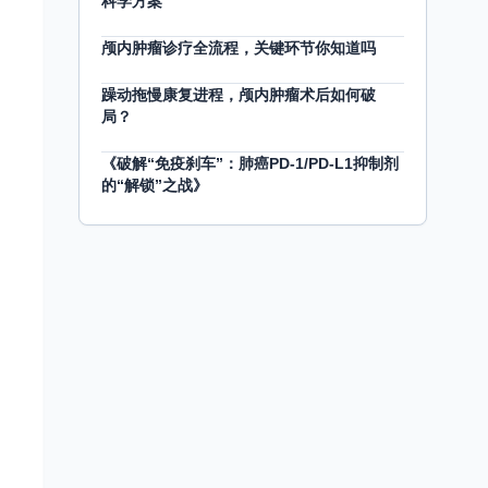
科学方案
颅内肿瘤诊疗全流程，关键环节你知道吗
躁动拖慢康复进程，颅内肿瘤术后如何破
局？
《破解“免疫刹车”：肺癌PD-1/PD-L1抑制剂
的“解锁”之战》