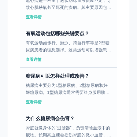
冠心病是一种由于冠状动脉血液供应不足，导
致心肌缺氧甚至坏死的疾病。其主要原因包括
动脉粥样硬化、血栓等。动脉粥样硬化是动脉
查看详情
壁内形成的脂质沉积物，使得血管变窄、硬
化，阻碍了血液流动...
有氧运动包括哪些关键要点？
有氧运动如步行、游泳、骑自行车等是2型糖
尿病患者的理想选择。这类运动可以增强患者
的心肺功能，有助于降低血糖。建议患者每周
查看详情
进行至少150分钟的中等强度有氧运动，或者
根据个人的体适...
糖尿病可以怎样处理或改善？
糖尿病主要分为1型糖尿病、2型糖尿病和妊
娠糖尿病。1型糖尿病通常需要终身服用胰岛
素，因为患者自身不能产生足够的胰岛素。2
查看详情
型糖尿病则与生活方式密切相关，许多患者可
以通过饮食和运动...
为什么糖尿病会伤肾？
肾脏就像身体的“过滤器”，负责清除血液中的
废物。长期高血糖会损伤肾脏的微小血管，