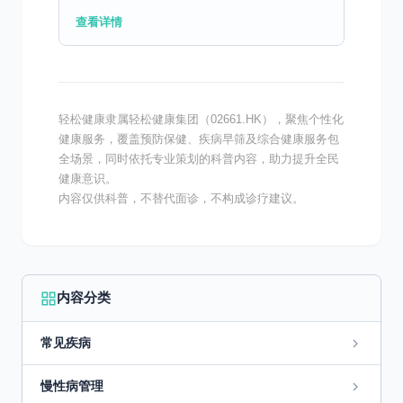
让“过滤器”变堵、变漏，无法正常工作。早期
查看详情
可能只是少量蛋白漏出，后期则可能导致肾功
能下降，甚至发...
轻松健康隶属轻松健康集团（02661.HK），聚焦个性化
健康服务，覆盖预防保健、疾病早筛及综合健康服务包
全场景，同时依托专业策划的科普内容，助力提升全民
健康意识。
内容仅供科普，不替代面诊，不构成诊疗建议。
内容分类
常见疾病
慢性病管理