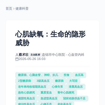
首页
健康科普
心肌缺氧：生命的隐形
威胁
蔡术壮
盘锦市中心医院 · 心血管内科
主治医师
2026-05-26 16:03
糖尿病、心脑血管 、神经、妇儿
拒食
血压高
2型糖尿病
3级高血压
糖尿病
大写症
老年单纯收缩期高血压
心律失常
清晨高血压
急性心肌梗死
重度贫血
青年心肌梗死
顽固性高血压
急进型高血压
冠状动脉供血不足
难治性高血压
心律不齐
老年高血压