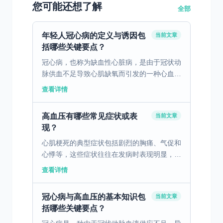
您可能还想了解
全部
年轻人冠心病的定义与诱因包
当前文章
括哪些关键要点？
冠心病，也称为缺血性心脏病，是由于冠状动
脉供血不足导致心肌缺氧而引发的一种心血管
疾病。尽管传统上被认为是中老年人的疾病，
查看详情
近年来，越来越多的年轻人也面临着冠心病的
风险。这一现象的...
高血压有哪些常见症状或表
当前文章
现？
心肌梗死的典型症状包括剧烈的胸痛、气促和
心悸等，这些症状往往在发病时表现明显，需
要及时识别并快速处理。胸痛通常持续时间较
查看详情
长，伴有压榨感或剧烈疼痛，常常延伸至左臂
或颈部。气促通常...
冠心病与高血压的基本知识包
当前文章
括哪些关键要点？