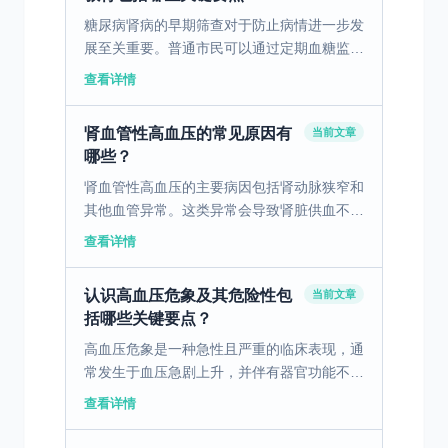
糖尿病肾病的早期筛查对于防止病情进一步发
展至关重要。普通市民可以通过定期血糖监
测、尿液分析及肾功能检查，尽早发现肾病的
查看详情
迹象。同时，健康教育也十分关键，公众应了
解高血糖和高血压等...
肾血管性高血压的常见原因有
当前文章
哪些？
肾血管性高血压的主要病因包括肾动脉狭窄和
其他血管异常。这类异常会导致肾脏供血不
足，进而引发血压升高。早期诊断对于控制病
查看详情
情至关重要。通过使用影像学检查，如CT血
管造影、核磁共振血...
认识高血压危象及其危险性包
当前文章
括哪些关键要点？
高血压危象是一种急性且严重的临床表现，通
常发生于血压急剧上升，并伴有器官功能不全
或损伤。患者可能出现头痛、视力模糊、胸痛
查看详情
及呼吸困难等严重症状。这种情况需要立即就
医，进行系统的治...