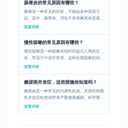
肠胃炎的常见原因有哪些？
腹痛是一种常见的症状，可能由多种原因引
起。其中，肠胃炎、消化不良和阑尾炎是最常
见的三个原因。肠胃炎是由病毒、细菌或寄生
查看详情
虫引起的胃肠道感染，通常伴随腹痛、腹泻、
恶心和呕吐。消化不...
慢性咳嗽的常见原因有哪些？
慢性咳嗽是一种咳嗽持续时间超过八周的症
状，常见于中老年患者。这种长期咳嗽的病因
可以是多种多样的，比如慢性支气管炎，患者
查看详情
可表现出持续性咳嗽伴有痰液分泌。哮喘同样
也是导致慢性咳嗽的...
糖尿病并发症，这些措施你知道吗？
糖尿病是一种常见的代谢性疾病，其急性和慢
性并发症给患者带来严重健康威胁。科学预防
这些并发症是糖尿病管理中的重要环节。
查看详情
一、糖尿病急性并发症的预防措施 糖尿病患
者在日常生活中应密...