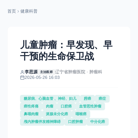
首页
健康科普
儿童肿瘤：早发现、早
干预的生命保卫战
李思源
辽宁省肿瘤医院 · 肿瘤科
主治医师
2026-05-26 16:03
糖尿病、心脑血管 、神经、妇儿
腭癌
癌症
癌性疼痛
肉瘤
口腔癌
血管恶性肿瘤
鼻咽肉瘤
涎腺未分化癌
咽喉癌
颅内肿瘤伴发精神障碍
口腔肿瘤
中分化癌