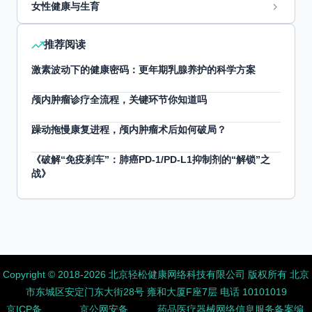
女性健康与生育
推荐阅读
激素波动下的健康密码：更年期乳腺养护的科学方案
颅内肿瘤诊疗全流程，关键环节你知道吗
躁动拖慢康复进程，颅内肿瘤术后如何破局？
《破解“免疫刹车”：肺癌PD-1/PD-L1抑制剂的“解锁”之
战》
Copyright ©️ 2018-2026 北京轻松健康网络科技有限公司 版权所有
北京
市东城区安定门东大街28号 雍和大厦F座7层 电话 10101019
京ICP备
京公网安备
药品医疗器械网络信息服务备案编