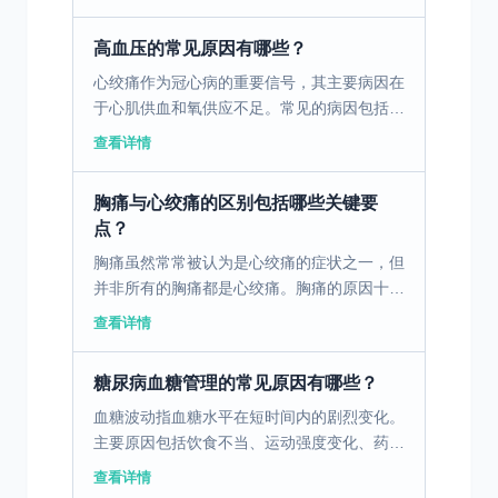
困扰日常生活，长期不注意调理，还会影响脾
胃的正常运化功能。...
高血压的常见原因有哪些？
心绞痛作为冠心病的重要信号，其主要病因在
于心肌供血和氧供应不足。常见的病因包括高
血压和动脉粥样硬化。动脉中的粥样硬化斑块
查看详情
堆积会导致血管的狭窄，进而影响血液流通，
无法为心脏提供足...
胸痛与心绞痛的区别包括哪些关键要
点？
胸痛虽然常常被认为是心绞痛的症状之一，但
并非所有的胸痛都是心绞痛。胸痛的原因十分
多样，包括消化系统问题、肌肉骨骼不适以及
查看详情
心理因素等。消化系统问题如胃酸逆流或胃溃
疡，常引起胸部中...
糖尿病血糖管理的常见原因有哪些？
血糖波动指血糖水平在短时间内的剧烈变化。
主要原因包括饮食不当、运动强度变化、药物
使用、情绪波动等。这种变化表现为餐后血糖
查看详情
的升高、空腹血糖的降低或药物调控后血糖的