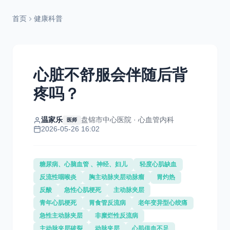
首页
健康科普
心脏不舒服会伴随后背
疼吗？
温家乐
盘锦市中心医院 · 心血管内科
医师
2026-05-26 16:02
糖尿病、心脑血管 、神经、妇儿
轻度心肌缺血
反流性咽喉炎
胸主动脉夹层动脉瘤
胃灼热
反酸
急性心肌梗死
主动脉夹层
青年心肌梗死
胃食管反流病
老年变异型心绞痛
急性主动脉夹层
非糜烂性反流病
主动脉夹层破裂
动脉夹层
心肌供血不足