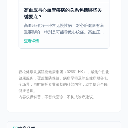
突变，容易导致身...
高血压与心血管疾病的关系包括哪些关
键要点？
高血压作为一种常见慢性病，对心脏健康有着
重要影响，特别是可能导致心绞痛。高血压的
主要问题在于它会引发血管功能障碍，增加心
查看详情
脏的负担。长时间的高血压可导致动脉硬化，
血管内的压力增大...
轻松健康隶属轻松健康集团（02661.HK），聚焦个性化
健康服务，覆盖预防保健、疾病早筛及综合健康服务包
全场景，同时依托专业策划的科普内容，助力提升全民
健康意识。
内容仅供科普，不替代面诊，不构成诊疗建议。