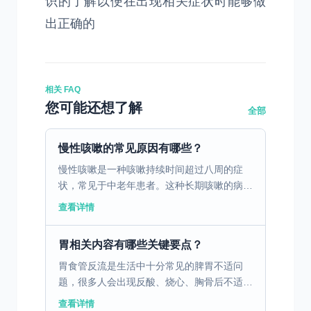
识的了解以便在出现相关症状时能够做
出正确的
相关 FAQ
您可能还想了解
全部
慢性咳嗽的常见原因有哪些？
慢性咳嗽是一种咳嗽持续时间超过八周的症
状，常见于中老年患者。这种长期咳嗽的病因
可以是多种多样的，比如慢性支气管炎，患者
查看详情
可表现出持续性咳嗽伴有痰液分泌。哮喘同样
也是导致慢性咳嗽的...
胃相关内容有哪些关键要点？
胃食管反流是生活中十分常见的脾胃不适问
题，很多人会出现反酸、烧心、胸骨后不适、
咽喉异物感等症状，看似是小毛病，却会反复
查看详情