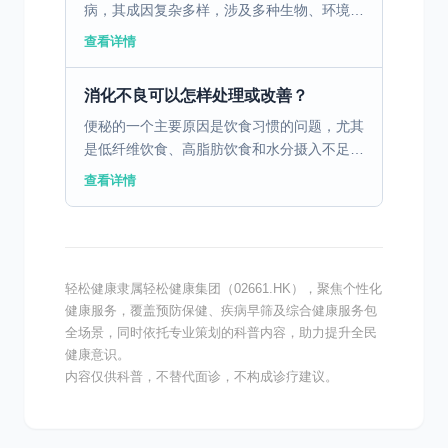
病，其成因复杂多样，涉及多种生物、环境和
遗传因素。生物因素包括胰岛素分泌不足或身
查看详情
体无法有效利用胰岛素，导致血糖水平升高。
环境因素中，不良...
消化不良可以怎样处理或改善？
便秘的一个主要原因是饮食习惯的问题，尤其
是低纤维饮食、高脂肪饮食和水分摄入不足。
这些饮食习惯会导致胃肠蠕动减慢，粪便变得
查看详情
干燥硬结，从而导致排便困难。为了改善这种
情况，建议在日常...
轻松健康隶属轻松健康集团（02661.HK），聚焦个性化
健康服务，覆盖预防保健、疾病早筛及综合健康服务包
全场景，同时依托专业策划的科普内容，助力提升全民
健康意识。
内容仅供科普，不替代面诊，不构成诊疗建议。