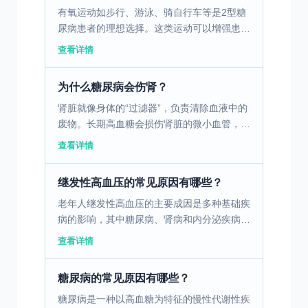
有氧运动如步行、游泳、骑自行车等是2型糖
尿病患者的理想选择。这类运动可以增强患者
的心肺功能，有助于降低血糖。建议患者每周
查看详情
进行至少150分钟的中等强度有氧运动，或者
根据个人的体适...
为什么糖尿病会伤肾？
肾脏就像身体的“过滤器”，负责清除血液中的
废物。长期高血糖会损伤肾脏的微小血管，
让“过滤器”变堵、变漏，无法正常工作。早期
查看详情
可能只是少量蛋白漏出，后期则可能导致肾功
能下降，甚至发...
继发性高血压的常见原因有哪些？
老年人继发性高血压的主要成因是多种基础疾
病的影响，其中糖尿病、肾病和内分泌疾病尤
为常见。糖尿病患者长期血糖控制不良，可导
查看详情
致血管受损和动脉硬化，从而引发高血压。肾
病患者由于肾功能...
糖尿病的常见原因有哪些？
糖尿病是一种以高血糖为特征的慢性代谢性疾