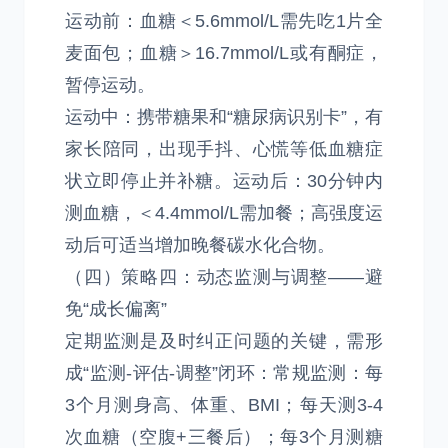
运动前：血糖＜5.6mmol/L需先吃1片全
麦面包；血糖＞16.7mmol/L或有酮症，
暂停运动。
运动中：携带糖果和“糖尿病识别卡”，有
家长陪同，出现手抖、心慌等低血糖症
状立即停止并补糖。运动后：30分钟内
测血糖，＜4.4mmol/L需加餐；高强度运
动后可适当增加晚餐碳水化合物。
（四）策略四：动态监测与调整——避
免“成长偏离”
定期监测是及时纠正问题的关键，需形
成“监测-评估-调整”闭环：常规监测：每
3个月测身高、体重、BMI；每天测3-4
次血糖（空腹+三餐后）；每3个月测糖