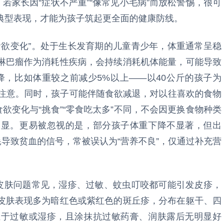
若家长因“症状不严重”“像常见小毛病”而放松警惕，很可
典型表现，才能为孩子筑起更全面的健康防线。
食欲变化”。处于生长发育期的儿童青少年，体重通常呈稳
淋巴瘤作为消耗性疾病，会持续消耗机体能量，可能导致
降，比如体重较之前减少5%以上——以40公斤的孩子为
外注意。同时，孩子可能伴随食欲减退，对以往喜欢的食物
欲变化与“挑食”“零食吃太多”不同，不会因更换食物种类
明显。更易被忽视的是，部分孩子体重下降不显著，但出
耗导致贫血的信号，常被误认为“营养不良”，仅通过补充营
年皮肤问题常见，湿疹、过敏、蚊虫叮咬都可能引发皮疹，
皮肤表现多为暗红色或紫红色的斑丘疹，分布在躯干、四
轻于过敏或湿疹，且涂抹抗过敏药膏、润肤露后无明显好