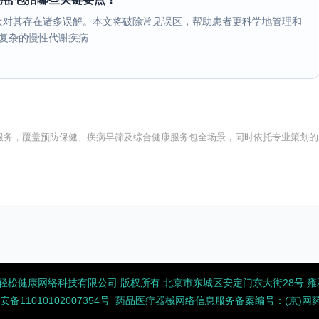
众对其存在诸多误解。本文将破除常见误区，帮助患者更科学地管理和
杂的慢性代谢疾病...
健康服务，覆盖预防保健、疾病早筛及综合健康服务包全场景，同时依托专业策划的
2026 北京轻松健康网络科技有限公司 版权所有
北京市东城区安定门东大街28号 雍和大
备11010102007354号
药品医疗器械网络信息服务备案编号：(京)网药械信