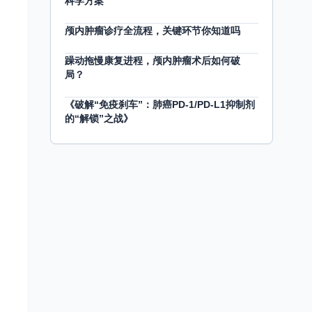
科学方案
颅内肿瘤诊疗全流程，关键环节你知道吗
躁动拖慢康复进程，颅内肿瘤术后如何破
局？
《破解“免疫刹车”：肺癌PD-1/PD-L1抑制剂
的“解锁”之战》