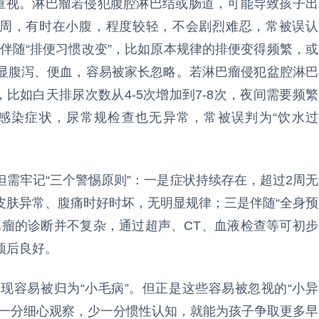
需重视。淋巴瘤若侵犯腹腔淋巴结或肠道，可能导致孩子出
脐周，有时在小腹，程度较轻，不会剧烈难忍，常被误认
会伴随“排便习惯改变”，比如原本规律的排便变得频繁，或
显腹泻、便血，容易被家长忽略。若淋巴瘤侵犯盆腔淋巴
比如白天排尿次数从4-5次增加到7-8次，夜间需要频繁
感染症状，尿常规检查也无异常，常被误判为“饮水过
需牢记“三个警惕原则”：一是症状持续存在，超过2周无
皮肤异常、腹痛时好时坏，无明显规律；三是伴随“全身预
巴瘤的诊断并不复杂，通过超声、CT、血液检查等可初步
预后良好。
现容易被归为“小毛病”。但正是这些容易被忽视的“小异
多一分细心观察，少一分惯性认知，就能为孩子争取更多早