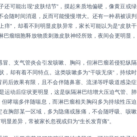
子还可能出现“皮肤结节”，摸起来质地偏硬，像黄豆或绿
不会随时间消退，反而可能慢慢增大。还有一种易被误判
身上痒”，却看不到明显皮肤异常，家长可能以为是“皮肤干
为淋巴瘤细胞释放物质刺激皮肤神经所致，夜间会更明显，
通感冒、支气管炎会引发咳嗽、胸闷，但淋巴瘤若侵犯纵隔
状，却有着不同特点。这类咳嗽多为“干咳无痰”，持续时
冒药后效果有限，且不会伴随鼻塞、流涕等呼吸道感染症
尤其是运动后症状更明显，这是纵隔淋巴结增大压迫气管、肺
”，但哮喘多伴随喘息，而淋巴瘤相关胸闷多为持续性压迫
固定在胸部某一区域，多为隐痛或胀痛，不会随呼吸、咳嗽
有明显差异，常被家长忽视或归为“生长发育痛”。