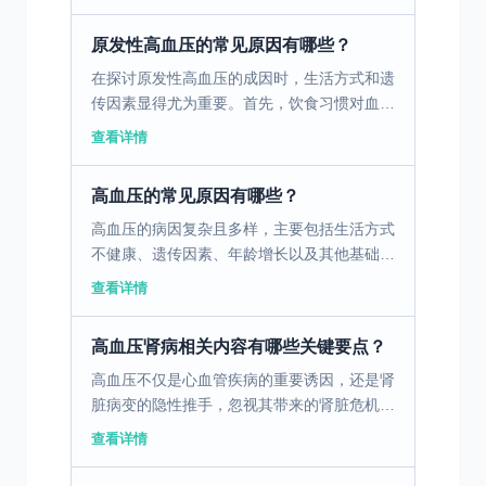
血压是一种慢性疾病，通常是由于生活方式不
健康、遗传因素...
原发性高血压的常见原因有哪些？
在探讨原发性高血压的成因时，生活方式和遗
传因素显得尤为重要。首先，饮食习惯对血压
影响明显，高盐饮食是诱发高血压的一大主
查看详情
因，盐分摄入过多可导致钠离子在体内蓄积，
增加血液容量，从而...
高血压的常见原因有哪些？
高血压的病因复杂且多样，主要包括生活方式
不健康、遗传因素、年龄增长以及其他基础疾
病。生活方式不健康中的吸烟、饮酒过量、过
查看详情
量摄盐以及长期久坐不动，是诱发高血压的重
要因素。遗传因素...
高血压肾病相关内容有哪些关键要点？
高血压不仅是心血管疾病的重要诱因，还是肾
脏病变的隐性推手，忽视其带来的肾脏危机可
能酿成严重后果。 高血压，是指动脉血压持
查看详情
续升高的一种慢性病，长期处于高血压状态
下，会导致血管壁变...