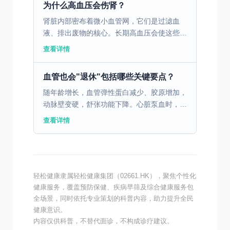
为什么高血压会伤肾？
肾脏内部密布着微小血管网，它们是过滤血
液、排出废物的核心。长期高血压会使这些血
管 1. 长期紧绷：血管壁增厚、变硬，就像失
查看详情
去弹性的橡皮管 2. 逐渐狭窄：血流减少，肾
脏“吃不饱...
血管也会"退休"包括哪些关键要点？
随年龄增长，血管弹性蛋白减少、胶原增加，
动脉壁变硬，舒张功能下降。心脏泵血时，失
去弹性缓冲，收缩压明显升高——这是不可抗
查看详情
拒的基础因素。 二、肾性"阀门"失灵 老年人
肾单位减少，...
轻松健康隶属轻松健康集团（02661.HK），聚焦个性化
健康服务，覆盖预防保健、疾病早筛及综合健康服务包
全场景，同时依托专业策划的科普内容，助力提升全民
健康意识。
内容仅供科普，不替代面诊，不构成诊疗建议。