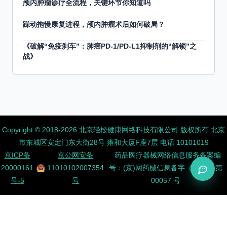
颅内肿瘤诊疗全流程，关键环节你知道吗
躁动拖慢康复进程，颅内肿瘤术后如何破局？
《破解“免疫刹车”：肺癌PD-1/PD-L1抑制剂的“解锁”之
战》
Copyright ©️ 2018-2026 北京轻松健康网络科技有限公司 版权所有
北京
市东城区安定门东大街28号 雍和大厦F座7层 电话 10101019
京ICP备
京公网安备
药品医疗器械网络信息服务备案编
20000161
11010102007354
号：(京)网药械信息备字（2026）第
号-5
号
00057 号