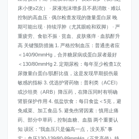
床小便≥2次） · 尿液泡沫增多且不易消散 · 难以
控制的高血压 · 偶尔检查发现的微量蛋白尿 晚
期可能出现 · 持续浮肿（尤其眼睑和双脚） · 严
重疲劳、食欲不振 · 贫血、皮肤瘙痒 · 血肌酐升
高 关键预防措施 1. 严格控制血压：普通患者应
＜140/90mmHg，合并糖尿病或蛋白尿者最好
＜130/80mmHg 2. 定期尿检：每年至少检查1次
尿微量白蛋白/肌酐比值，这是发现早期损伤最
敏感的指标 3. 优选护肾药物：普利类（ACEI）
或沙坦类（ARB）降压药，在降压同时有明确
肾脏保护作用 4. 低盐饮食：每日食盐＜5克，避
免咸菜、加工食品 5. 避免伤肾因素：慎用止痛
药、部分中草药，控制血糖、血脂 两个重要认
知 误区：“我血压只是偏高一点，没关系” 事
实：血压130-139/80-89mmHg（正常高值）持