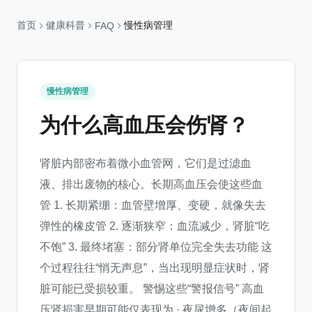
首页
健康科普
慢性病管理
FAQ
慢性病管理
为什么高血压会伤肾？
肾脏内部密布着微小血管网，它们是过滤血
液、排出废物的核心。长期高血压会使这些血
管 1. 长期紧绷：血管壁增厚、变硬，就像失去
弹性的橡皮管 2. 逐渐狭窄：血流减少，肾脏“吃
不饱” 3. 最终堵塞：部分肾单位完全失去功能 这
个过程往往“悄无声息”，当出现明显症状时，肾
脏可能已受损较重。 警惕这些“警报信号” 高血
压肾损害早期可能仅表现为 · 夜尿增多（夜间起