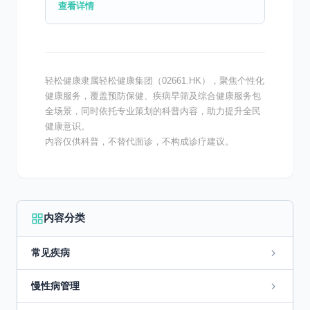
觑的家伙。高血压的定义究竟是什么？它可不
查看详情
是简单的血压高那么简单，它还涉及到血管的
状态、心脏的健康...
轻松健康隶属轻松健康集团（02661.HK），聚焦个性化
健康服务，覆盖预防保健、疾病早筛及综合健康服务包
全场景，同时依托专业策划的科普内容，助力提升全民
健康意识。
内容仅供科普，不替代面诊，不构成诊疗建议。
内容分类
常见疾病
慢性病管理