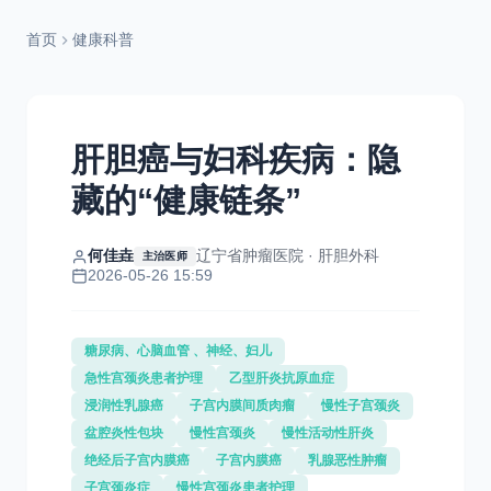
首页
健康科普
肝胆癌与妇科疾病：隐
藏的“健康链条”
何佳垚
辽宁省肿瘤医院 · 肝胆外科
主治医师
2026-05-26 15:59
糖尿病、心脑血管 、神经、妇儿
急性宫颈炎患者护理
乙型肝炎抗原血症
浸润性乳腺癌
子宫内膜间质肉瘤
慢性子宫颈炎
盆腔炎性包块
慢性宫颈炎
慢性活动性肝炎
绝经后子宫内膜癌
子宫内膜癌
乳腺恶性肿瘤
子宫颈炎症
慢性宫颈炎患者护理