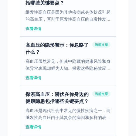
括哪些关键要点？
继发性高血压是因为其他疾病或身体状况引起
的高血压，区别于原发性高血压的自发性发
病。肾脏疾病和内分泌疾病是其中常见的诱
查看详情
因。在中国，继发性高血压的发病率虽然低于
原发性高血压，但这并...
高血压的隐形警示：你忽略了
当前文章
什么？
高血压虽然常见，但其中隐藏的健康风险和身
体异常表现却鲜为人知。探索这些隐秘效应有
助于更好地防范和管理这种疾病。 一、揭开
查看详情
高血压的神秘面纱：遗传与环境因素 高血压
是一种复杂而多变...
探索高血压：潜伏在你身边的
当前文章
健康隐患包括哪些关键要点？
高血压是现代社会中常见的慢性疾病之一，而
继发性高血压由于其复杂的病因和多样的表现
形式，更是一个隐藏的健康威胁。 一、继发
查看详情
性高血压：识别病因与定义 继发性高血压是