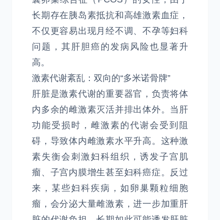
长期存在胰岛素抵抗和高雄激素血症，
不仅更容易出现月经不调、不孕等妇科
问题，其肝胆癌的发病风险也显著升
高。
激素代谢紊乱：双向的“多米诺骨牌”
肝脏是激素代谢的重要器官，负责将体
内多余的雌激素灭活并排出体外。当肝
功能受损时，雌激素的代谢会受到阻
碍，导致体内雌激素水平升高。这种激
素失衡会刺激妇科组织，诱发子宫肌
瘤、子宫内膜增生甚至妇科癌症。反过
来，某些妇科疾病，如卵巢颗粒细胞
瘤，会分泌大量雌激素，进一步加重肝
脏的代谢负担，长期如此可能诱发肝脏