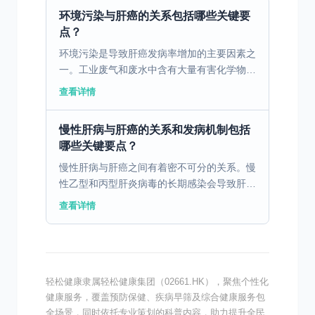
环境污染与肝癌的关系包括哪些关键要
点？
环境污染是导致肝癌发病率增加的主要因素之
一。工业废气和废水中含有大量有害化学物
质，这些化学物质通过空气和水源进入人体，
查看详情
对肝脏造成损害。例如，苯、二恶英等有毒物
质被认为是重要的致...
慢性肝病与肝癌的关系和发病机制包括
哪些关键要点？
慢性肝病与肝癌之间有着密不可分的关系。慢
性乙型和丙型肝炎病毒的长期感染会导致肝细
胞的持续性炎症和坏死，造成肝脏组织的纤维
查看详情
化和硬化，这些变化导致肝癌的风险显著增
加。同时，长期饮酒...
轻松健康隶属轻松健康集团（02661.HK），聚焦个性化
健康服务，覆盖预防保健、疾病早筛及综合健康服务包
全场景，同时依托专业策划的科普内容，助力提升全民