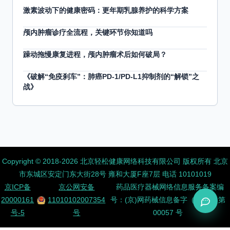
激素波动下的健康密码：更年期乳腺养护的科学方案
颅内肿瘤诊疗全流程，关键环节你知道吗
躁动拖慢康复进程，颅内肿瘤术后如何破局？
《破解“免疫刹车”：肺癌PD-1/PD-L1抑制剂的“解锁”之
战》
Copyright ©️ 2018-2026 北京轻松健康网络科技有限公司 版权所有
北京
市东城区安定门东大街28号 雍和大厦F座7层 电话 10101019
京ICP备
京公网安备
药品医疗器械网络信息服务备案编
20000161
11010102007354
号：(京)网药械信息备字（2026）第
号-5
号
00057 号