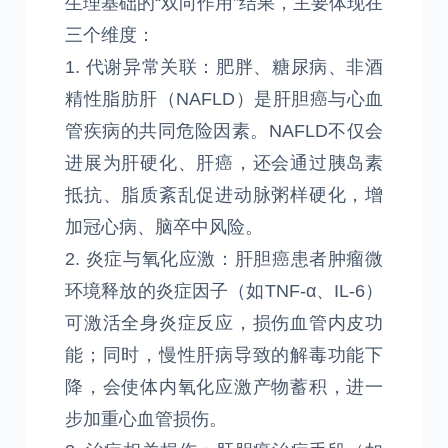
生理基础的“双向作用”结果，主要体现在
三个维度：
1. 代谢异常关联：肥胖、糖尿病、非酒
精性脂肪肝（NAFLD）是肝胆癌与心血
管疾病的共同危险因素。NAFLD不仅会
进展为肝硬化、肝癌，还会通过胰岛素
抵抗、脂质紊乱促进动脉粥样硬化，增
加冠心病、脑卒中风险。
2. 炎症与氧化应激：肝胆癌患者肿瘤微
环境释放的炎症因子（如TNF-α、IL-6）
可激活全身炎症反应，损伤血管内皮功
能；同时，慢性肝病导致的解毒功能下
降，会使体内氧化应激产物蓄积，进一
步加重心血管损伤。