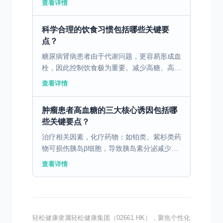
查看详情
栓塞的高危因素分析 在外科手术过程中，高
血压患者由于其特...
科学合理的饮食习惯包括哪些关键要
点？
糖尿病肾病患者由于代谢问题，更容易形成血
栓，因此控制饮食极为重要。减少高糖、高
脂、高盐食物的摄入，增加蔬菜、水果及全谷
查看详情
物的比例，可以帮助维持血糖水平，降低血栓
风险。尤其华南地区...
肿瘤患者高血糖的三大核心诱因包括哪
些关键要点？
治疗相关因素，化疗药物：如铂类、紫杉类药
物可损伤胰岛β细胞，导致胰岛素分泌减少。
糖皮质激素：常用于缓解化疗副作用，但会引
查看详情
发胰岛素抵抗，使血糖升高。靶向药物：
EGFR抑制剂可能通...
轻松健康隶属轻松健康集团（02661.HK），聚焦个性化