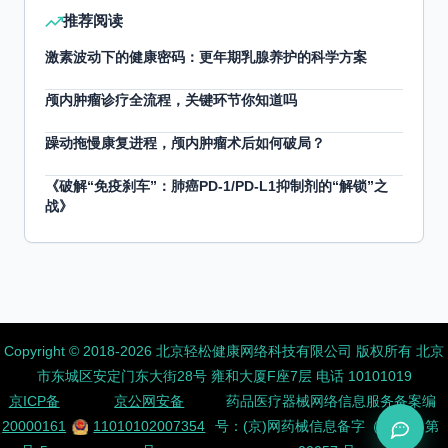
推荐阅读
激素波动下的健康密码：更年期乳腺养护的科学方案
颅内肿瘤诊疗全流程，关键环节你知道吗
躁动拖慢康复进程，颅内肿瘤术后如何破局？
《破解“免疫刹车”：肺癌PD-1/PD-L1抑制剂的“解锁”之
战》
Copyright ©️ 2018-2026 北京轻松健康网络科技有限公司 版权所有
北京
市东城区安定门东大街28号 雍和大厦F座7层 电话 10101019
京ICP备
京公网安备
药品医疗器械网络信息服务备案编
20000161
11010102007354
号：(京)网药械信息备字（2026）第