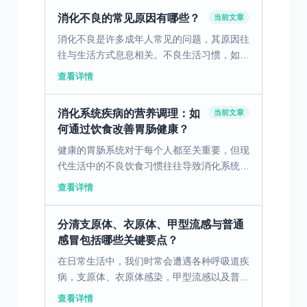
情况，建议在日常...
消化不良的常见原因有哪些？
当前文章
消化不良是许多成年人常见的问题，其原因往
往与生活方式息息相关。不良生活习惯，如不
规律的作息和饮食习惯，可能导致胃肠功能失
查看详情
调。此外，现代职场压力大也是一个不可忽视
的因素，长期处于...
消化系统疾病的营养调理：如
当前文章
何通过饮食改善胃肠健康？
健康的胃肠系统对于每个人都至关重要，但现
代生活中的不良饮食习惯往往导致消化系统疾
病的高发。通过科学合理的饮食调理，可以有
查看详情
效改善胃肠健康。 一、消化不良的病因与饮
食因素 消化不良...
分清支原体、衣原体、甲型流感与普通
感冒包括哪些关键要点？
在日常生活中，我们时常会遭遇各种呼吸道疾
病，支原体、衣原体感染，甲型流感以及普通
感冒便是其中较为常见的类型。尽管它们都可
查看详情