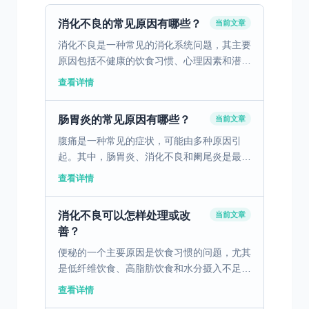
消化不良的常见原因有哪些？
当前文章
消化不良是一种常见的消化系统问题，其主要
原因包括不健康的饮食习惯、心理因素和潜在
的疾病。不健康的饮食习惯，如暴饮暴食、进
查看详情
食过快、过度依赖油腻和辛辣食物，都会对胃
肠道产生负面影响...
肠胃炎的常见原因有哪些？
当前文章
腹痛是一种常见的症状，可能由多种原因引
起。其中，肠胃炎、消化不良和阑尾炎是最常
见的三个原因。肠胃炎是由病毒、细菌或寄生
查看详情
虫引起的胃肠道感染，通常伴随腹痛、腹泻、
恶心和呕吐。消化不...
消化不良可以怎样处理或改
当前文章
善？
便秘的一个主要原因是饮食习惯的问题，尤其
是低纤维饮食、高脂肪饮食和水分摄入不足。
这些饮食习惯会导致胃肠蠕动减慢，粪便变得
查看详情
干燥硬结，从而导致排便困难。为了改善这种