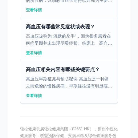
的慢性病，以动脉血压长期持续升高为主要特
征。其发病机制复杂，多与遗传、环境、行为
查看详情
和生活方式等因素相关。高钠饮食、缺乏运
动、长期压力、吸烟...
高血压有哪些常见症状或表现？
高血压被称为“沉默的杀手”，因为很多患者在
疾病早期并未出现明显症状。临床上，高血压
患者虽然血压异常升高，但常常没有明显的不
查看详情
适感。部分患者可能会出现轻微的头痛、头晕
或鼻出血，但这...
高血压相关内容有哪些关键要点？
高血压早期征兆与预防秘诀 高血压是一种常
见而危险的慢性疾病，早期往往没有明显症
状，但若及时发现和干预，可以大大降低发生
查看详情
不良后果的概率。 一、高血压早期症状解析
高血压在早期阶段...
轻松健康隶属轻松健康集团（02661.HK），聚焦个性化
健康服务，覆盖预防保健、疾病早筛及综合健康服务包