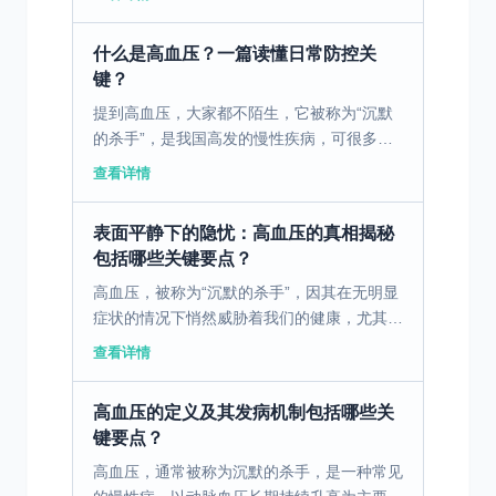
响，其中环境因素如不健康的饮食习惯、缺乏
锻炼、压力过大和污...
什么是高血压？一篇读懂日常防控关
键？
提到高血压，大家都不陌生，它被称为“沉默
的杀手”，是我国高发的慢性疾病，可很多人
只知其名，却不了解它的本质、危害和防控要
查看详情
点，今天就用通俗的语言讲清楚高血压那些
事。 高血压是指血...
表面平静下的隐忧：高血压的真相揭秘
包括哪些关键要点？
高血压，被称为“沉默的杀手”，因其在无明显
症状的情况下悄然威胁着我们的健康，尤其在
城市化和工业化快速发展的环境中。 一、沉
查看详情
默之下的危险：高血压的定义与环境因素 高
血压是一种常见...
高血压的定义及其发病机制包括哪些关
键要点？
高血压，通常被称为沉默的杀手，是一种常见