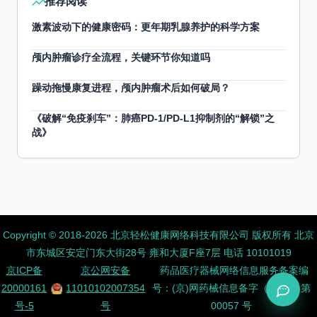
推荐阅读
激素波动下的健康密码：更年期乳腺养护的科学方案
颅内肿瘤诊疗全流程，关键环节你知道吗
躁动拖慢康复进程，颅内肿瘤术后如何破局？
《破解“免疫刹车”：肺癌PD-1/PD-L1抑制剂的“解锁”之
战》
Copyright ©️ 2018-2026 北京轻松健康网络科技有限公司 版权所有
北京
市东城区安定门东大街28号 雍和大厦F座7层 电话 10101019
京ICP备
京公网安备
药品医疗器械网络信息服务备案编
20000161
11010102007354
号：(京)网药械信息备字（2026）第
号-5
号
00057 号