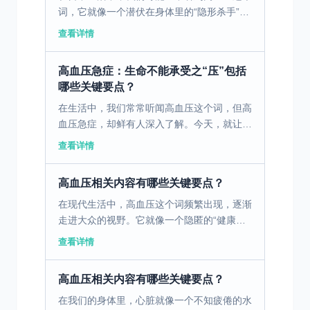
词，它就像一个潜伏在身体里的“隐形杀手”，
悄无声息地威胁着人们的健康。而在高血压
查看详情
的“家族”中，原发性高血压最为常见，今天我
们就来深入了解...
高血压急症：生命不能承受之“压”包括
哪些关键要点？
在生活中，我们常常听闻高血压这个词，但高
血压急症，却鲜有人深入了解。今天，就让我
们一起揭开它神秘而危险的面纱。 高血压，
查看详情
简单来说，就是血液在血管中流动时对血管壁
造成的压力持续高...
高血压相关内容有哪些关键要点？
在现代生活中，高血压这个词频繁出现，逐渐
走进大众的视野。它就像一个隐匿的“健康杀
手”，悄无声息地威胁着人们的健康。据统
查看详情
计，我国高血压患者数量已达数亿，且仍呈上
升趋势。因此，了解...
高血压相关内容有哪些关键要点？
在我们的身体里，心脏就像一个不知疲倦的水