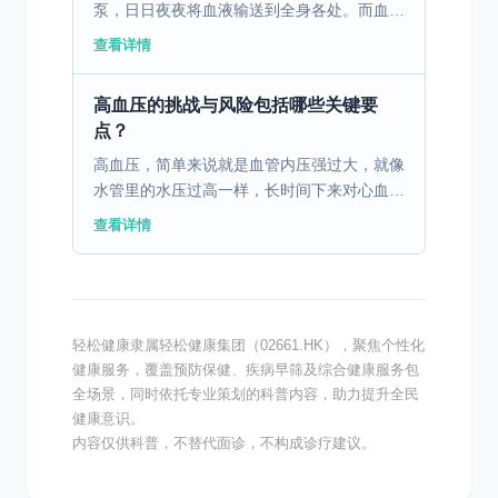
泵，日日夜夜将血液输送到全身各处。而血管
则是一条条错综复杂的“高速公路”，血液在其
查看详情
中顺畅地流淌，为身体的各个器官和组织送去
氧气和营养物质...
高血压的挑战与风险包括哪些关键要
点？
高血压，简单来说就是血管内压强过大，就像
水管里的水压过高一样，长时间下来对心血管
系统造成的损伤可不少。引起高血压的原因有
查看详情
很多，包括遗传、饮食习惯、压力等。尤其在
节奏快、压力大的...
轻松健康隶属轻松健康集团（02661.HK），聚焦个性化
健康服务，覆盖预防保健、疾病早筛及综合健康服务包
全场景，同时依托专业策划的科普内容，助力提升全民
健康意识。
内容仅供科普，不替代面诊，不构成诊疗建议。