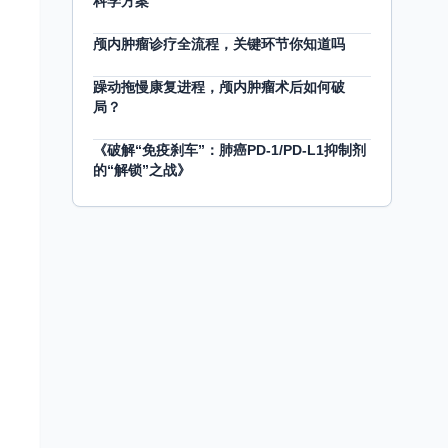
科学方案
颅内肿瘤诊疗全流程，关键环节你知道吗
躁动拖慢康复进程，颅内肿瘤术后如何破
局？
《破解“免疫刹车”：肺癌PD-1/PD-L1抑制剂
的“解锁”之战》