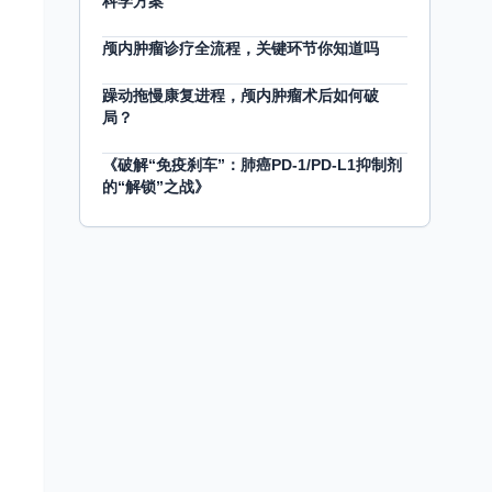
科学方案
颅内肿瘤诊疗全流程，关键环节你知道吗
躁动拖慢康复进程，颅内肿瘤术后如何破
局？
《破解“免疫刹车”：肺癌PD-1/PD-L1抑制剂
的“解锁”之战》